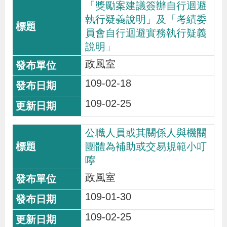
「獎勵案建議簽辦自行迴避
辦
執行疑義說明」及「考績委
員會自行迴避實務執行疑義
宣
說明」
導
政風室
專
109-02-18
區
109-02-25
相
公職人員或其關係人與機關
關
團體為補助或交易規範小叮
連
嚀
結
政風室
109-01-30
網
民
文
統
E
回
R
109-02-25
站
意
字
計
n
首
S