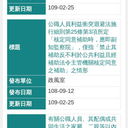
109-02-25
貪
瀆
公職人員利益衝突迴避法施
行細則第25條第3項所定
交
「核定同意補助時，應即副
通
知監察院」，僅指「禁止其
位
補助反不利於公共利益且經
置
補助法令主管機關核定同意
圖
之補助」之情形
政風室
108-09-12
109-02-25
有關公職人員、其配偶或共
同生活之家屬、二親等以內