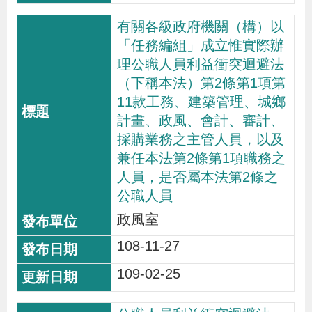
導
信
客
資
g
頁
S
有關各級政府機關（構）以
覽
箱
服
訊
l
「任務編組」成立惟實際辦
i
理公職人員利益衝突迴避法
s
（下稱本法）第2條第1項第
h
11款工務、建築管理、城鄉
計畫、政風、會計、審計、
採購業務之主管人員，以及
隱
兼任本法第2條第1項職務之
私
人員，是否屬本法第2條之
權
公職人員
及
政風室
資
108-11-27
訊
安
109-02-25
全
政