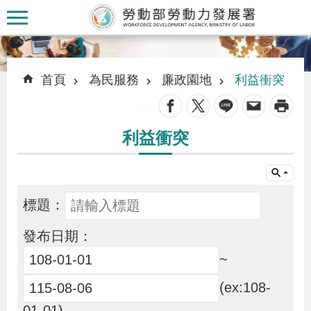
跳到主要內容區塊
:::
:::
首頁
為民服務
廉政園地
利益衝突
_
利益衝突
認
識
本
標題：
署
發布日期：
訊
~
息
(ex:108-
發
01-01)