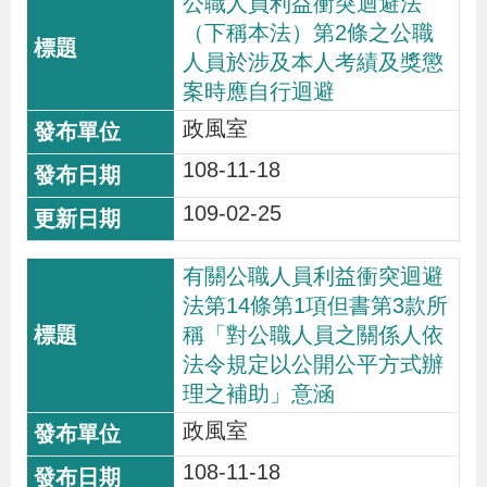
公職人員利益衝突迴避法
策
（下稱本法）第2條之公職
人員於涉及本人考績及獎懲
案時應自行迴避
政
府
政風室
網
108-11-18
站
109-02-25
資
料
有關公職人員利益衝突迴避
開
法第14條第1項但書第3款所
放
稱「對公職人員之關係人依
宣
法令規定以公開公平方式辦
告
理之補助」意涵
政風室
檢
108-11-18
舉