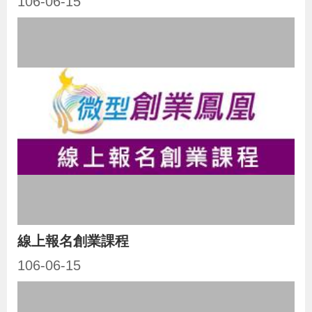
106-06-15
策
政
府
網
站
資
料
開
放
宣
線上報名創業課程
告
106-06-15
檢
舉