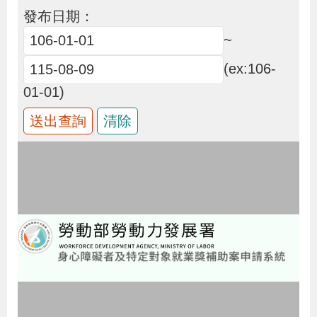
布
發布日期：
~
為
(ex:106-
民
01-01)
服
務
業
務
專
區
線
上
申