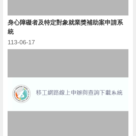
辦
身心障礙者及特定對象就業獎補助案申請系
宣
統
導
113-06-17
專
區
相
關
連
結
網
民
文
統
E
回
R
站
意
字
計
n
首
S