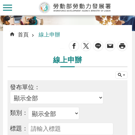
跳到主要內容區塊
:::
:::
首頁
線上申辦
_
線上申辦
認
識
本
發布單位：
署
訊
類別：
息
標題：
發