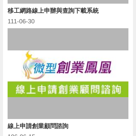
導
信
客
資
g
頁
S
移工網路線上申辦與查詢下載系統
覽
箱
服
訊
l
111-06-30
i
s
h
隱
私
權
及
資
訊
安
線上申請創業顧問諮詢
全
政