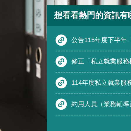
想看看熱門的資訊有
公告115年度下半年「產業人才投資方案」
修正「私立就業服務機構從事跨國人力仲介服務品質評鑑要點」第四點、第五點、第六點及第三點附表一至附表三，除第三點附表一至附表三自中華民
114年度私立就業服務機構從事跨國人力仲介服務品質評鑑度須受評仲介機構
約用人員（業務輔導員）-