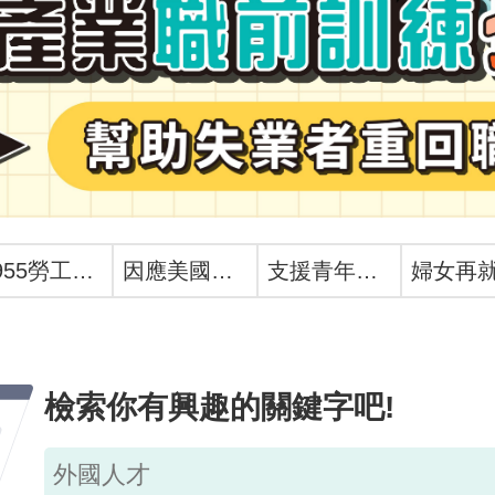
1955勞工諮詢申訴專線
因應美國關稅我國出口供應鏈支持方案
支援青年就業計畫
檢索你有興趣的關鍵字吧!