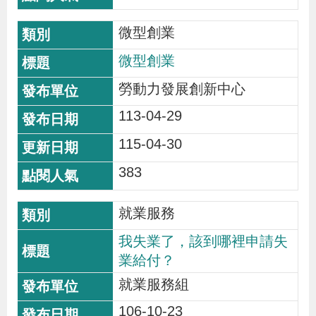
辦
微型創業
宣
微型創業
導
勞動力發展創新中心
專
113-04-29
區
115-04-30
相
383
關
連
就業服務
結
我失業了，該到哪裡申請失
業給付？
網
民
文
統
E
回
R
就業服務組
站
意
字
計
n
首
S
106-10-23