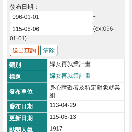
布
發布日期：
~
為
(ex:096-
民
01-01)
服
務
婦女再就業計畫
業
務
婦女再就業計畫
專
身心障礙者及特定對象就業
區
組
113-04-29
線
115-05-13
上
1917
申