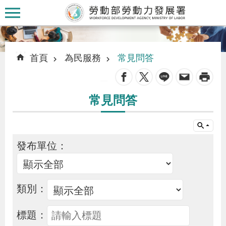
跳到主要內容區塊
:::
:::
首頁
為民服務
常見問答
_
常見問答
認
識
本
發布單位：
署
訊
類別：
息
標題：
發