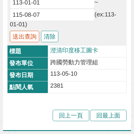
~
布
(ex:113-
為
01-01)
民
服
務
澄清印度移工圖卡
跨國勞動力管理組
業
113-05-10
務
專
2381
區
線
回上一頁
回最上面
上
申