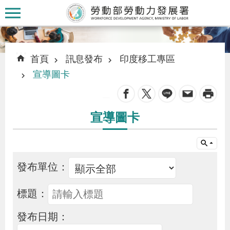
跳到主要內容區塊
:::
:::
首頁
訊息發布
印度移工專區
宣導圖卡
_
認
宣導圖卡
識
本
署
發布單位：
訊
標題：
息
發布日期：
發