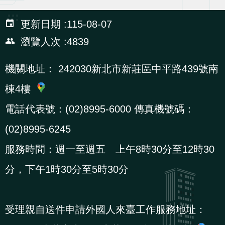
辦
:::
更新日期
115-08-07
宣
瀏覽人次
4839
導
機關地址：
242030新北市新莊區中平路439號南
專
區
棟4樓
電話代表號：(02)8995-6000 傳真機號碼：
相
(02)8995-6245
關
連
服務時間：週一至週五 上午8時30分至12時30
結
分，下午1時30分至5時30分
網
民
文
統
E
回
R
受理親自送件申請外國人來臺工作服務地址：
站
意
字
計
n
首
S