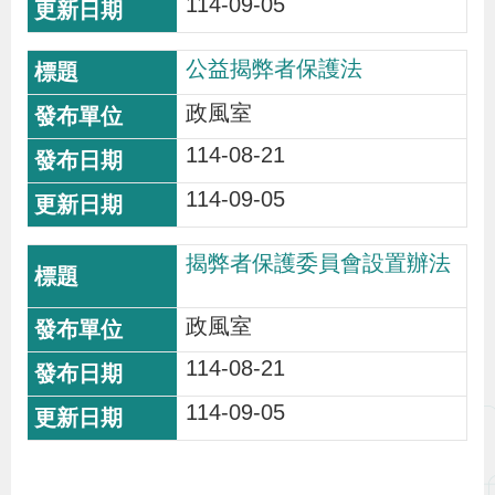
114-09-05
辦
公益揭弊者保護法
宣
政風室
導
114-08-21
專
區
114-09-05
相
揭弊者保護委員會設置辦法
關
政風室
連
結
114-08-21
114-09-05
網
民
文
統
E
回
R
站
意
字
計
n
首
S