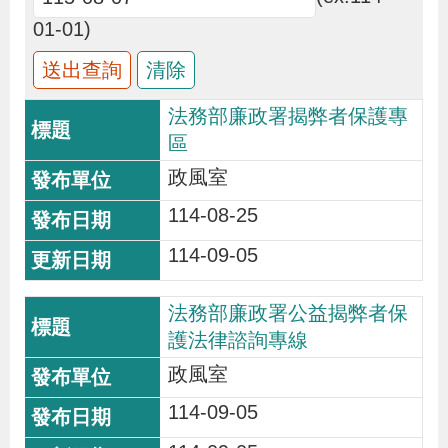
布
01-01)
為
民
法務部廉政署揭弊者保護專
服
區
務
政風室
114-08-25
業
務
114-09-05
專
法務部廉政署公益揭弊者保
區
護法律諮詢專線
政風室
線
上
114-09-05
申