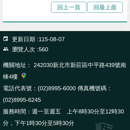
導
信
客
資
g
頁
S
回上一頁
回最上面
覽
箱
服
訊
l
i
s
:::
h
更新日期
115-08-07
瀏覽人次
560
隱
機關地址：
242030新北市新莊區中平路439號南
私
棟4樓
權
及
電話代表號：(02)8995-6000 傳真機號碼：
資
(02)8995-6245
訊
服務時間：週一至週五 上午8時30分至12時30
安
全
分，下午1時30分至5時30分
政