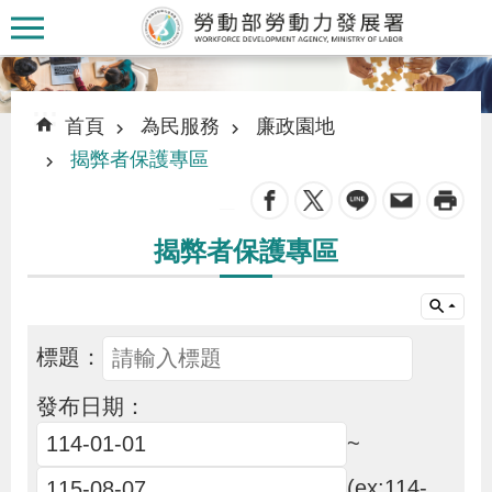
跳到主要內容區塊
:::
:::
首頁
為民服務
廉政園地
揭弊者保護專區
_
認
揭弊者保護專區
識
本
署
標題：
訊
發布日期：
息
~
發
(ex:114-