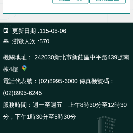
辦
宣
:::
更新日期
115-08-06
導
瀏覽人次
570
專
區
機關地址：
242030新北市新莊區中平路439號南
棟4樓
相
關
電話代表號：(02)8995-6000 傳真機號碼：
連
(02)8995-6245
結
服務時間：週一至週五 上午8時30分至12時30
分，下午1時30分至5時30分
網
民
文
統
E
回
R
站
意
字
計
n
首
S