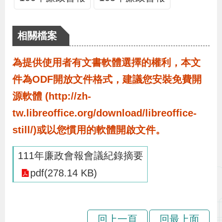
布
相關檔案
為
民
為提供使用者有文書軟體選擇的權利，本文
服
件為ODF開放文件格式，建議您安裝免費開
務
源軟體 (http://zh-
業
tw.libreoffice.org/download/libreoffice-
務
still/)或以您慣用的軟體開啟文件。
專
111年廉政會報會議紀錄摘要
區
pdf(278.14 KB)
線
上
申
回上一頁
回最上面