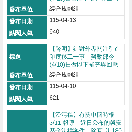
導
信
客
資
g
頁
S
綜合規劃組
覽
箱
服
訊
l
115-04-13
i
s
940
h
【聲明】針對外界關注引進
印度移工一事，勞動部今
隱
(4/10)日做以下補充與回應
私
綜合規劃組
權
115-04-10
及
資
621
訊
安
【澄清稿】有關中國時報
3/11 報導「近日公布的就安
全
基金決標案件，除有 以 180
政