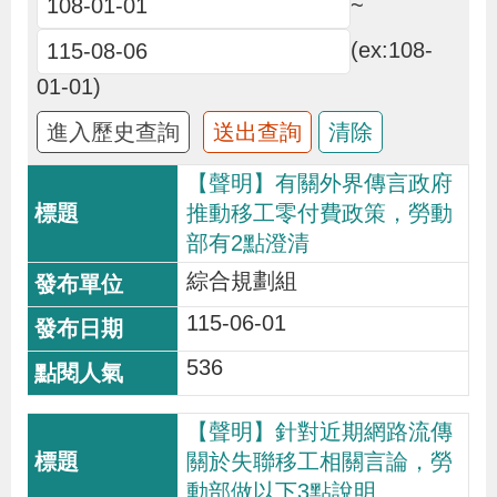
~
布
(ex:108-
為
01-01)
民
服
務
【聲明】有關外界傳言政府
推動移工零付費政策，勞動
部有2點澄清
業
綜合規劃組
務
專
115-06-01
區
536
線
【聲明】針對近期網路流傳
上
關於失聯移工相關言論，勞
申
動部做以下3點說明