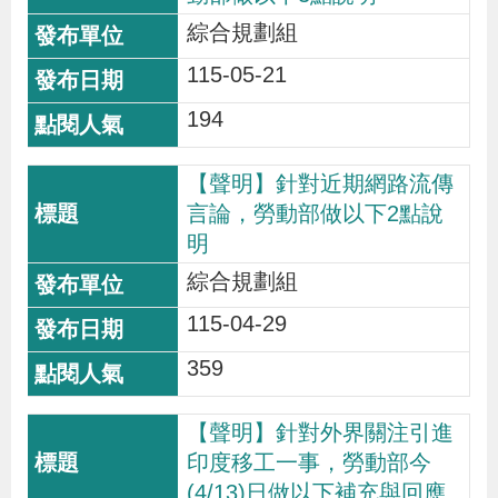
辦
綜合規劃組
115-05-21
宣
194
導
專
【聲明】針對近期網路流傳
區
言論，勞動部做以下2點說
明
相
綜合規劃組
關
115-04-29
連
結
359
【聲明】針對外界關注引進
網
民
文
統
E
回
R
印度移工一事，勞動部今
站
意
字
計
n
首
S
(4/13)日做以下補充與回應