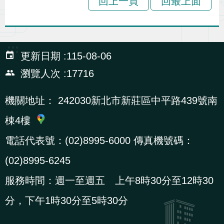
回上一頁
回最上面
貪
瀆
:::
更新日期
115-08-06
交
通
瀏覽人次
17716
位
機關地址：
242030新北市新莊區中平路439號南
置
圖
棟4樓
電話代表號：(02)8995-6000 傳真機號碼：
(02)8995-6245
服務時間：週一至週五 上午8時30分至12時30
分，下午1時30分至5時30分