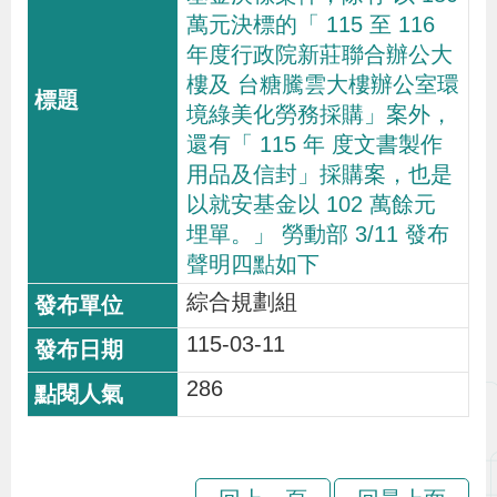
萬元決標的「 115 至 116
策
年度行政院新莊聯合辦公大
樓及 台糖騰雲大樓辦公室環
政
境綠美化勞務採購」案外，
府
還有「 115 年 度文書製作
網
用品及信封」採購案，也是
站
以就安基金以 102 萬餘元
資
埋單。」 勞動部 3/11 發布
料
聲明四點如下
開
綜合規劃組
放
115-03-11
宣
286
告
檢
舉