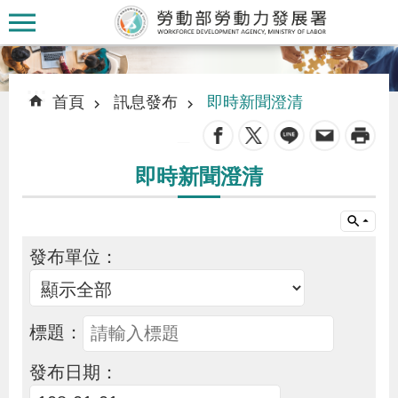
跳到主要內容區塊
:::
:::
首頁
訊息發布
即時新聞澄清
_
即時新聞澄清
認
識
本
發布單位：
署
訊
標題：
息
發布日期：
發