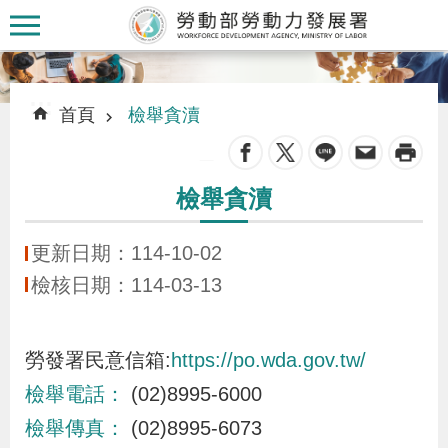
跳到主要內容區塊
:::
:::
首頁
檢舉貪瀆
_
檢舉貪瀆
認
識
更新日期：114-10-02
本
檢核日期：114-03-13
署
勞發署民意信箱:
https://po.wda.gov.tw/
訊
檢舉電話：
(02)8995-6000
息
發
檢舉傳真：
(02)8995-6073