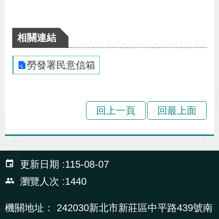
布
為
相關連結
民
服
勞發署民意信箱
務
業
回上一頁
回最上面
務
專
區
:::
更新日期
115-08-07
瀏覽人次
1440
線
上
機關地址：
242030新北市新莊區中平路439號南
申