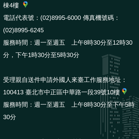
棟4樓
辦
電話代表號：(02)8995-6000 傳真機號碼：
宣
(02)8995-6245
導
服務時間：週一至週五 上午8時30分至12時30
專
區
分，下午1時30分至5時30分
相
受理親自送件申請外國人來臺工作服務地址：
關
連
100413 臺北市中正區中華路一段39號10樓
結
服務時間：週一至週五 上午8時30分至下午5時
30分
網
民
文
統
E
回
R
站
意
字
計
n
首
S