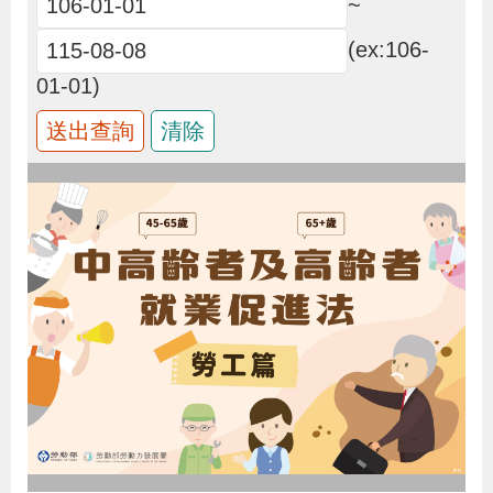
~
布
(ex:106-
為
01-01)
民
服
務
業
務
專
區
線
上
申