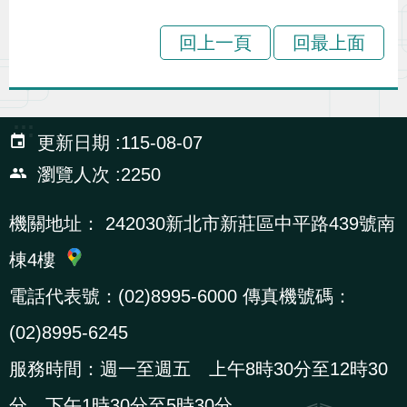
策
回上一頁
回最上面
政
府
:::
網
更新日期
115-08-07
站
瀏覽人次
2250
資
料
機關地址：
242030新北市新莊區中平路439號南
開
棟4樓
放
電話代表號：(02)8995-6000 傳真機號碼：
宣
告
(02)8995-6245
服務時間：週一至週五 上午8時30分至12時30
檢
舉
分，下午1時30分至5時30分