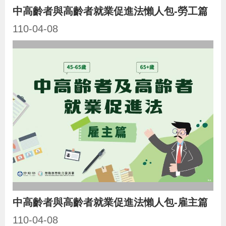
辦
中高齡者與高齡者就業促進法懶人包-勞工篇
110-04-08
宣
導
專
區
相
關
連
結
中高齡者與高齡者就業促進法懶人包-雇主篇
網
民
文
統
E
回
R
站
意
字
計
n
首
S
110-04-08