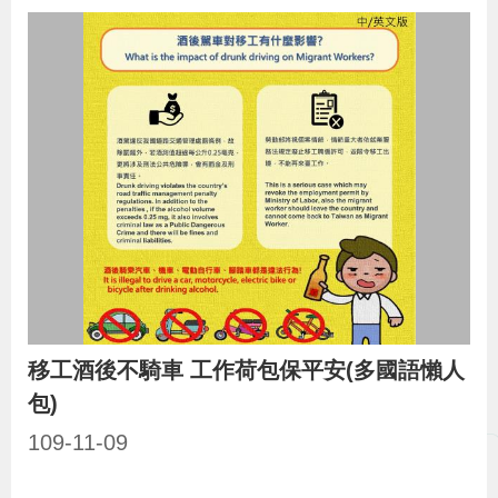
導
信
客
資
g
頁
S
覽
箱
服
訊
l
i
s
h
隱
私
權
及
資
移工酒後不騎車 工作荷包保平安(多國語懶人
訊
包)
安
109-11-09
全
政