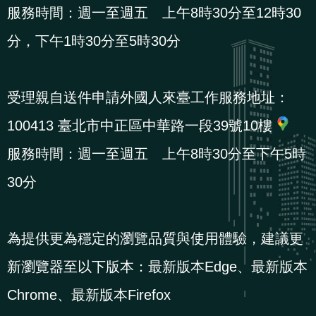
導
信
客
資
g
頁
S
服務時間：週一至週五 上午8時30分至12時30
覽
箱
服
訊
l
分，下午1時30分至5時30分
i
s
h
受理親自送件申請外國人來臺工作服務地址：
100413 臺北市中正區中華路一段39號10樓
隱
服務時間：週一至週五 上午8時30分至下午5時
私
30分
權
及
資
為提供更為穩定的瀏覽品質與使用體驗，建議更
訊
新瀏覽器至以下版本：最新版本Edge、最新版本
安
全
Chrome、最新版本Firefox
政