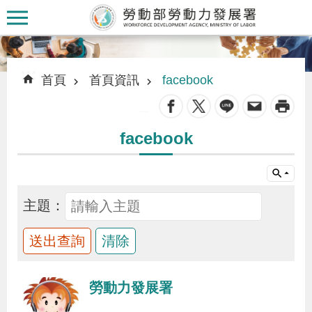
跳到主要內容區塊
:::
:::
首頁
首頁資訊
facebook
_
facebook
認
識
本
主題：
署
訊
息
勞動力發展署
發