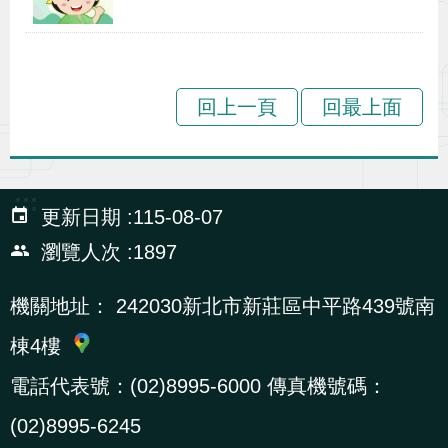
辦
宣
回上一頁
回最上面
導
專
區
:::
更新日期
115-08-07
相
瀏覽人次
1897
關
連
機關地址：
242030新北市新莊區中平路439號南
結
棟4樓
電話代表號：(02)8995-6000 傳真機號碼：
網
民
文
統
E
回
R
(02)8995-6245
站
意
字
計
n
首
S