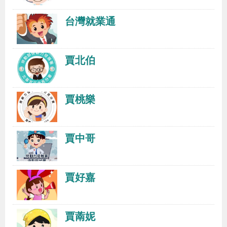
布
台灣就業通
為
民
賈北伯
服
務
賈桃樂
業
務
賈中哥
專
區
賈好嘉
線
上
賈萳妮
申