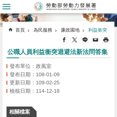
跳到主要內容區塊
:::
:::
首頁
為民服務
廉政園地
利益衝突
_
公職人員利益衝突迴避法新法問答集
認
識
發布單位：政風室
本
發布日期：108-01-09
署
更新日期：109-02-25
檢核日期：114-12-18
訊
息
發
相關檔案