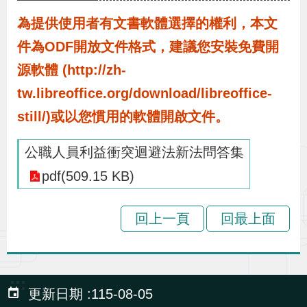
布
為提供使用者有文書軟體選擇的權利，本文
件為ODF開放文件格式，建議您安裝免費開
為
民
源軟體 (http://zh-
服
tw.libreoffice.org/download/libreoffice-
務
still/)或以您慣用的軟體開啟文件。
公職人員利益衝突迴避法新法問答集
業
務
pdf(509.15 KB)
專
區
回上一頁
回最上面
線
上
:::
更新日期
115-08-05
申