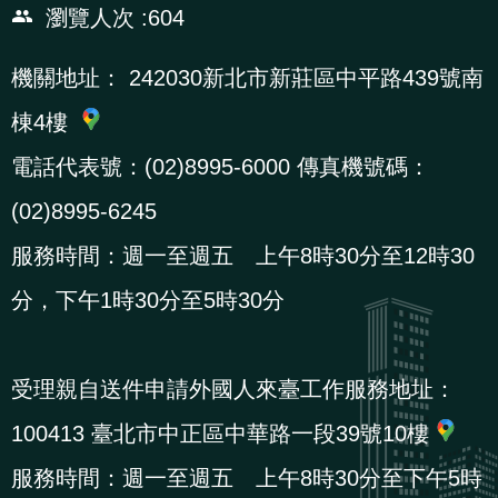
瀏覽人次
604
辦
機關地址：
242030新北市新莊區中平路439號南
宣
棟4樓
導
專
電話代表號：(02)8995-6000 傳真機號碼：
區
(02)8995-6245
服務時間：週一至週五 上午8時30分至12時30
相
關
分，下午1時30分至5時30分
連
結
受理親自送件申請外國人來臺工作服務地址：
100413 臺北市中正區中華路一段39號10樓
網
民
文
統
E
回
R
服務時間：週一至週五 上午8時30分至下午5時
站
意
字
計
n
首
S