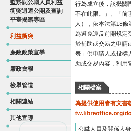
監察院公職人員利益
行為成立後，該機關
衝突迴避公開及查詢
不在此限。」、「前
平臺揭露專區
人），依本法第18條
為避免違反前開規定
利益衝突
於補助或交易之申請
廉政政策宣導
表」供申請人或投標
助或交易內容，利用
廉政會報
檢舉管道
相關檔案
相關連結
為提供使用者有文書軟體
tw.libreoffice.o
其他宣導
公職人員及關係人身