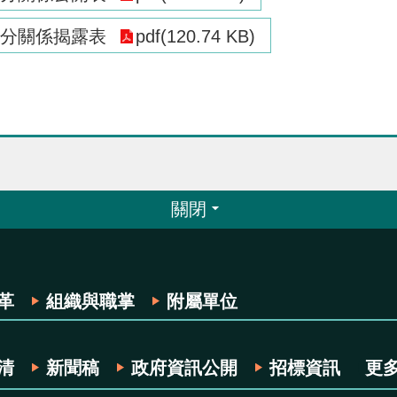
分關係揭露表
pdf(120.74 KB)
關閉
革
組織與職掌
附屬單位
清
新聞稿
政府資訊公開
招標資訊
更多.