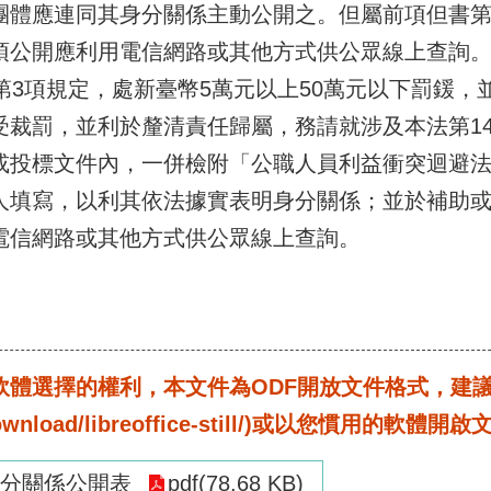
團體應連同其身分關係主動公開之。但屬前項但書
項公開應利用電信網路或其他方式供公眾線上查詢
第3項規定，處新臺幣5萬元以上50萬元以下罰鍰，
受裁罰，並利於釐清責任歸屬，務請就涉及本法第14
或投標文件內，一併檢附「公職人員利益衝突迴避法
人填寫，以利其依法據實表明身分關係；並於補助或
電信網路或其他方式供公眾線上查詢。
選擇的權利，本文件為ODF開放文件格式，建議您安裝免
rg/download/libreoffice-still/)或以您慣用的軟體開
分關係公開表
pdf(78.68 KB)