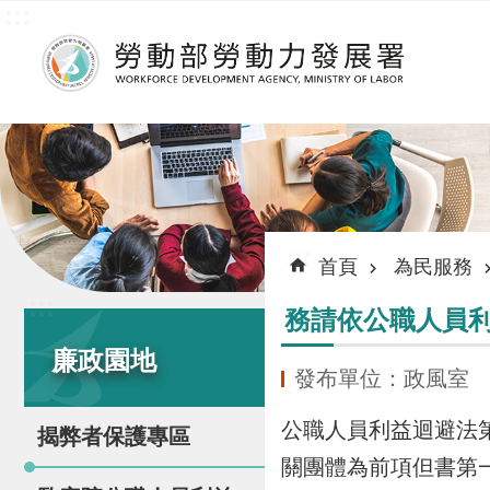
:::
跳到主要內容區塊
:::
首頁
為民服務
:::
務請依公職人員利
廉政園地
發布單位：政風室
公職人員利益迴避法
揭弊者保護專區
關團體為前項但書第