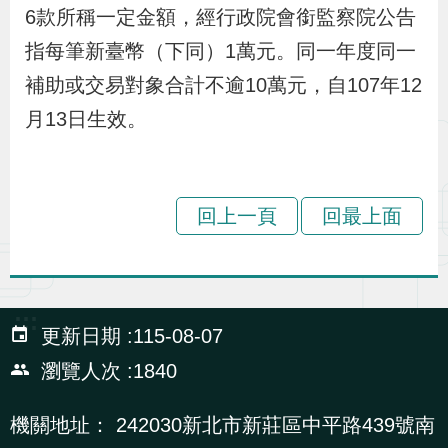
布
6款所稱一定金額，經行政院會銜監察院公告
指每筆新臺幣（下同）1萬元。同一年度同一
為
補助或交易對象合計不逾10萬元，自107年12
民
月13日生效。
服
務
回上一頁
回最上面
業
務
專
區
:::
更新日期
115-08-07
瀏覽人次
1840
線
上
機關地址：
242030新北市新莊區中平路439號南
申