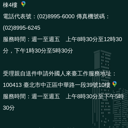
棟4樓
辦
電話代表號：(02)8995-6000 傳真機號碼：
宣
(02)8995-6245
導
服務時間：週一至週五 上午8時30分至12時30
專
區
分，下午1時30分至5時30分
相
受理親自送件申請外國人來臺工作服務地址：
關
連
100413 臺北市中正區中華路一段39號10樓
結
服務時間：週一至週五 上午8時30分至下午5時
30分
網
民
文
統
E
回
R
站
意
字
計
n
首
S