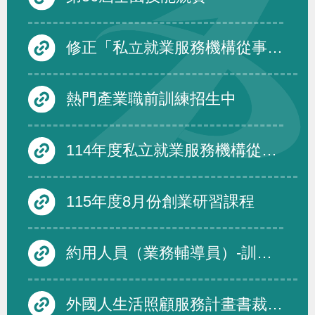
修正「私立就業服務機構從事跨國人力仲介服務品質評鑑要點」第四點、第五點、第六點及第三點附表一至附表三，除第三點附表一至附表三自中華民國一百十六年一月一日生效外，自即日生效。
熱門產業職前訓練招生中
114年度私立就業服務機構從事跨國人力仲介服務品質評鑑度須受評仲介機構名單及績優免評名單
115年度8月份創業研習課程
約用人員（業務輔導員）-訓練發展組
外國人生活照顧服務計畫書裁量基準修正規定，並自即日生效