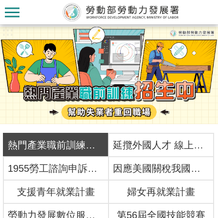
跳到主要內容區塊
:::
:::
認
識
本
熱門產業職前訓練招生中
延攬外國人才 線上一網搞定！
署
1955勞工諮詢申訴專線
因應美國關稅我國出口供應鏈支持方案
訊
支援青年就業計畫
婦女再就業計畫
息
發
勞動力發展數位服務平台
第56屆全國技能競賽