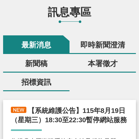
辦
訊息專區
宣
導
最新消息
即時新聞澄清
專
區
新聞稿
本署徵才
相
招標資訊
關
連
結
【系統維護公告】115年8月19日
（星期三）18:30至22:30暫停網站服務
網
民
文
統
E
回
R
站
意
字
計
n
首
S