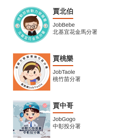
賈北伯
JobBebe
北基宜花金馬分署
賈桃樂
JobTaole
桃竹苗分署
賈中哥
JobGogo
中彰投分署