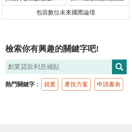
布
包容數位未來國際論壇
為
民
服
檢索你有興趣的關鍵字吧!
務
業
務
專
熱門關鍵字
就業
產投方案
申請書表
區
線
上
申