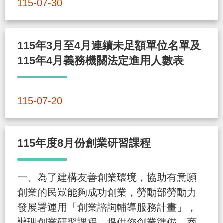
115-07-30
策
政
115年3月至4月連續未足額單位名單及
府
115年4月義務機關法定進用人數表
網
站
115-07-20
資
料
開
115年度8月份創業研習課程
放
宣
一、為了建構友善創業環境，協助有意願
告
創業的民眾能夠成功創業，勞動部勞動力
檢
發展署運用「創業諮詢輔導服務計畫」，
舉
辦理創業研習課程，提供您創業準備、商