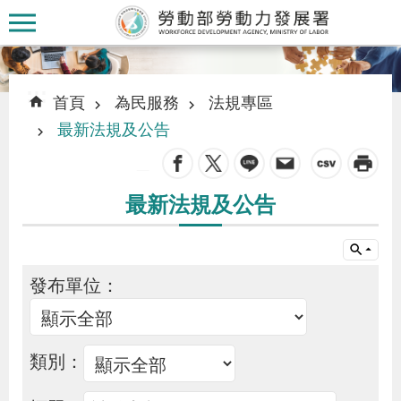
跳到主要內容區塊
:::
:::
首頁
為民服務
法規專區
最新法規及公告
_
認
最新法規及公告
識
本
署
發布單位：
訊
息
類別：
發