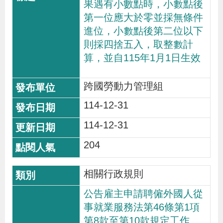
果遇有小數點時，小數點後
貪
第一位應大於零並採無條件
瀆
進位，小數點後第二位以下
則採四捨五入，取整數計
交
算，並自115年1月1日生效
通
跨國勞動力管理組
位
置
114-12-31
圖
114-12-31
204
相關行政規則
公告雇主申請聘僱外國人從
事就業服務法第46條第1項
第8款至第10款規定工作、