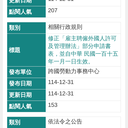
導
信
客
資
g
頁
S
207
覽
箱
服
訊
l
i
相關行政規則
s
h
修正「雇主聘僱外國人許可
及管理辦法」部分申請書
表，並自中華 民國一百十五
隱
年一月一日生效。
私
跨國勞動力事務中心
權
114-12-31
及
資
114-12-31
訊
153
安
全
依法令之公告
政