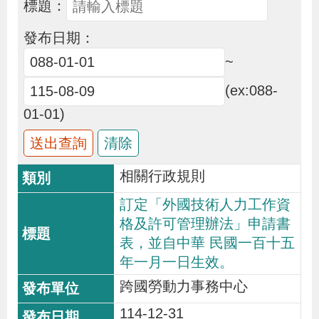
標題：
布
發布日期：
為
~
民
(ex:088-
服
01-01)
務
業
相關行政規則
務
專
訂定「外國技術人力工作資
格及許可管理辦法」申請書
區
表，並自中華 民國一百十五
年一月一日生效。
線
跨國勞動力事務中心
上
申
114-12-31