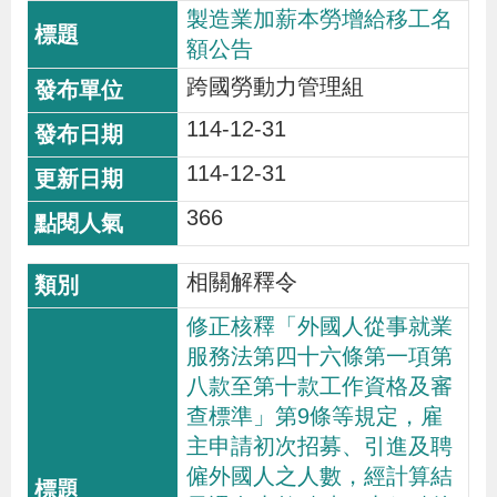
製造業加薪本勞增給移工名
策
額公告
跨國勞動力管理組
政
114-12-31
府
網
114-12-31
站
366
資
料
相關解釋令
開
修正核釋「外國人從事就業
放
服務法第四十六條第一項第
宣
八款至第十款工作資格及審
告
查標準」第9條等規定，雇
主申請初次招募、引進及聘
檢
僱外國人之人數，經計算結
舉