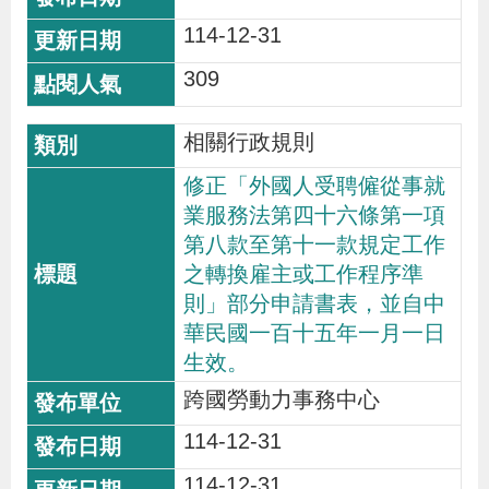
辦
114-12-31
309
宣
導
相關行政規則
專
修正「外國人受聘僱從事就
區
業服務法第四十六條第一項
第八款至第十一款規定工作
相
之轉換雇主或工作程序準
關
則」部分申請書表，並自中
連
華民國一百十五年一月一日
結
生效。
跨國勞動力事務中心
網
民
文
統
E
回
R
114-12-31
站
意
字
計
n
首
S
114-12-31