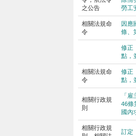
之公告
勞工
相關法規命
因應
令
條、
修正
點，
相關法規命
修正
令
點，
「雇
相關行政規
46
則
國內
相關行政規
訂定