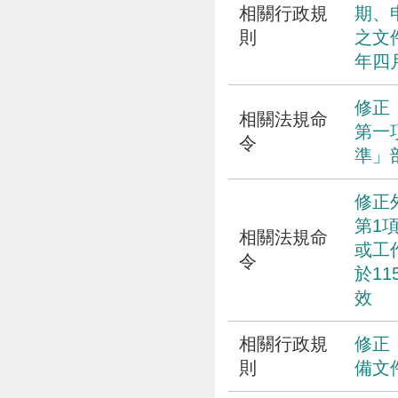
相關行政規
期、
則
之文
年四
修正
相關法規命
第一
令
準」
修正
第1
相關法規命
或工
令
於11
效
相關行政規
修正
則
備文