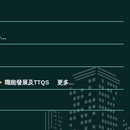
..
職能發展及TTQS
更多...