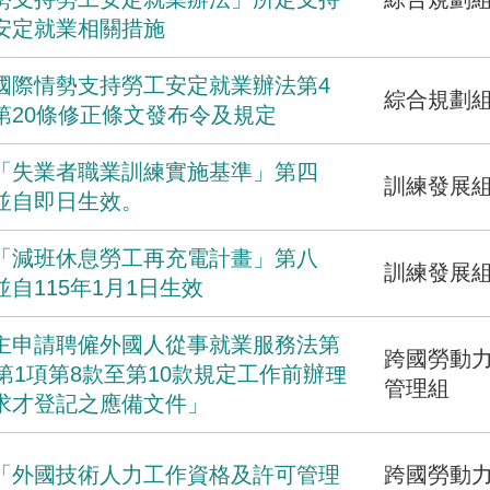
安定就業相關措施
國際情勢支持勞工安定就業辦法第4
綜合規劃
第20條修正條文發布令及規定
「失業者職業訓練實施基準」第四
訓練發展
並自即日生效。
「減班休息勞工再充電計畫」第八
訓練發展
並自115年1月1日生效
主申請聘僱外國人從事就業服務法第
跨國勞動
條第1項第8款至第10款規定工作前辦理
管理組
求才登記之應備文件」
「外國技術人力工作資格及許可管理
跨國勞動