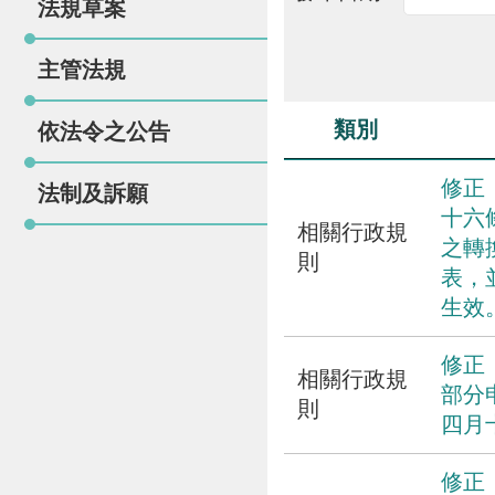
法規草案
主管法規
類別
依法令之公告
修正
法制及訴願
十六
相關行政規
之轉
則
表，
生效
修正
相關行政規
部分
則
四月
修正