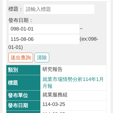
布
標題：
為
發布日期：
民
~
服
(ex:098-
務
01-01)
業
務
研究報告
專
就業市場情勢分析114年1月
區
月報
就業服務組
線
上
114-03-25
申