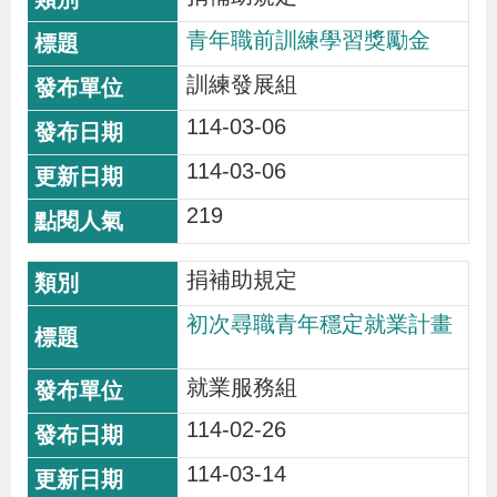
策
青年職前訓練學習獎勵金
訓練發展組
政
114-03-06
府
網
114-03-06
站
219
資
料
捐補助規定
開
初次尋職青年穩定就業計畫
放
宣
就業服務組
告
114-02-26
檢
114-03-14
舉