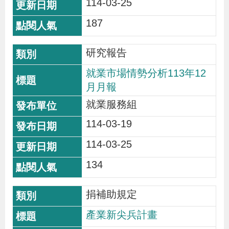
114-03-25
辦
187
宣
研究報告
導
專
就業市場情勢分析113年12
月月報
區
就業服務組
相
114-03-19
關
114-03-25
連
134
結
捐補助規定
網
民
文
統
E
回
R
產業新尖兵計畫
站
意
字
計
n
首
S