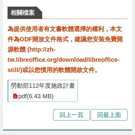
布
相關檔案
為
為提供使用者有文書軟體選擇的權利，本文
民
件為ODF開放文件格式，建議您安裝免費開
服
務
源軟體 (http://zh-
tw.libreoffice.org/download/libreoffice-
業
still/)或以您慣用的軟體開啟文件。
務
勞動部112年度施政計畫
專
區
pdf(6.43 MB)
線
回上一頁
回最上面
上
申