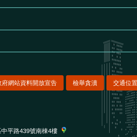
政府網站資料開放宣告
檢舉貪瀆
交通位
區中平路439號南棟4樓