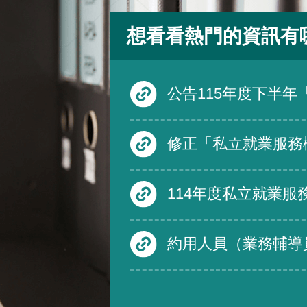
想看看熱門的資訊有
公告115年度下半年「產業人才投資方案」
修正「私立就業服務機構從事跨國人力仲介服務品質評鑑要點」第四點、第五點、第六點及第三點附表一至附表三，除第三點附表一至附表三自中華民
114年度私立就業服務機構從事跨國人力仲介服務品質評鑑度須受評仲介機構
約用人員（業務輔導員）-