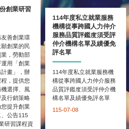
月份創業研習
114年度私立就業服務
機構從事跨國人力仲介
服務品質評鑑度須受評
構友善創業環
仲介機構名單及績優免
意願創業的民
評名單
創業，勞動部
署運用「創業
務計畫」，辦
114年度私立就業服務機
課程，提供您
構從事跨國人力仲介服務
商機選擇、風
品質評鑑度須受評仲介機
營及行銷策略
構名單及績優免評名單
助您提升創業
115-07-08
、公告115
業研習課程資