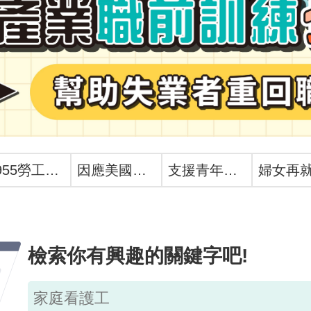
1955勞工諮詢申訴專線
因應美國關稅我國出口供應鏈支持方案
支援青年就業計畫
檢索你有興趣的關鍵字吧!