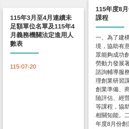
115年度8
115年3月至4月連續未
課程
足額單位名單及115年4
月義務機關法定進用人
一、為了建
數表
境，協助有
眾能夠成功
勞動力發展
115-07-20
諮詢輔導服
理創業研習
創業準備、
險評估、經
等課程，協
相關知能。二
年度8月份創