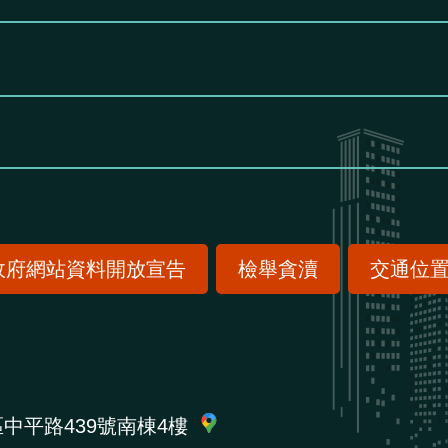
政府網站資料開放宣告
檢舉貪瀆
交通位
區中平路439號南棟4樓