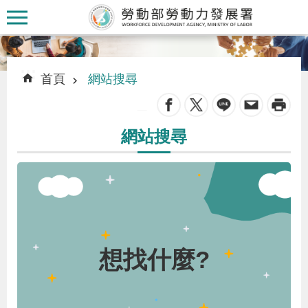
跳到主要內容區塊
:::
:::
首頁
網站搜尋
_
網站搜尋
認
識
本
署
訊
想找什麼?
息
發