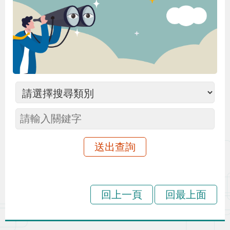
布
為
民
服
務
業
務
專
區
線
回上一頁
回最上面
上
申