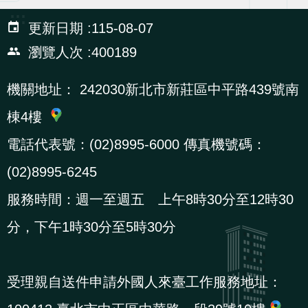
辦
:::
更新日期
115-08-07
瀏覽人次
400189
宣
導
機關地址：
242030新北市新莊區中平路439號南
專
棟4樓
區
電話代表號：(02)8995-6000 傳真機號碼：
相
(02)8995-6245
關
服務時間：週一至週五 上午8時30分至12時30
連
結
分，下午1時30分至5時30分
網
民
文
統
E
回
R
受理親自送件申請外國人來臺工作服務地址：
站
意
字
計
n
首
S