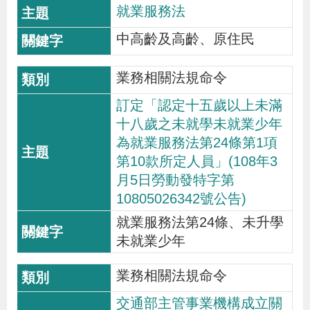
就業服務法
辦
中高齡及高齡、原住民
宣
業務相關法規命令
導
專
訂定「認定十五歲以上未滿
區
十八歲之未就學未就業少年
為就業服務法第24條第1項
第10款所定人員」(108年3
相
月5日勞動發特字第
關
10805026342號公告)
連
就業服務法第24條、未升學
結
未就業少年
業務相關法規命令
網
民
文
統
E
回
R
站
意
字
計
n
首
S
交通部主管事業機構成立關