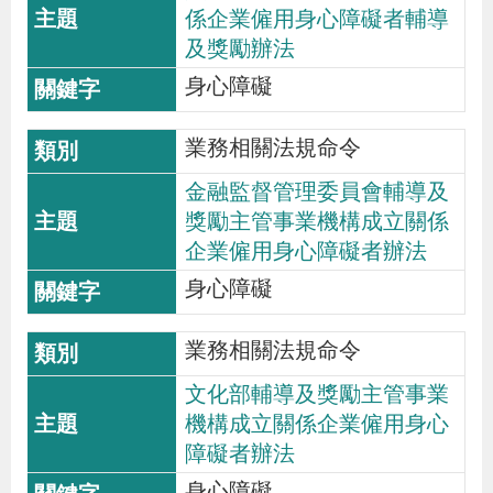
導
信
客
資
g
頁
S
係企業僱用身心障礙者輔導
覽
箱
服
訊
l
及獎勵辦法
i
身心障礙
s
h
業務相關法規命令
金融監督管理委員會輔導及
獎勵主管事業機構成立關係
隱
企業僱用身心障礙者辦法
私
身心障礙
權
及
業務相關法規命令
資
訊
文化部輔導及獎勵主管事業
機構成立關係企業僱用身心
安
障礙者辦法
全
身心障礙
政