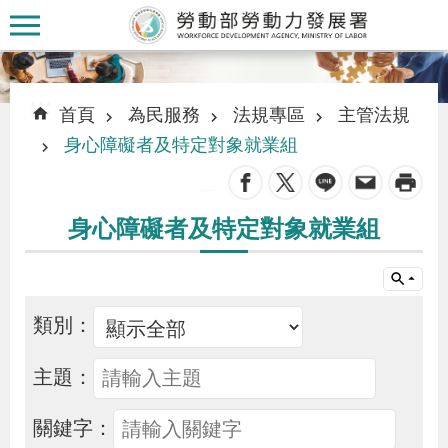
跳到主要內容區塊
:::
:::
首頁
為民服務
法規專區
主管法規
身心障礙者及特定對象就業組
_
認
身心障礙者及特定對象就業組
識
本
署
類別：
訊
主題：
息
發
關鍵字：