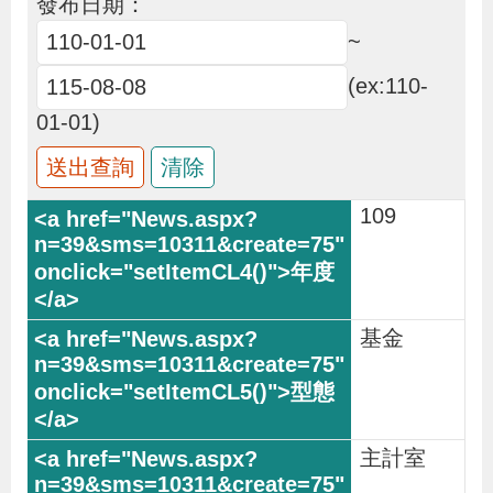
發布日期：
布
~
為
(ex:110-
民
01-01)
服
務
109
業
務
專
基金
區
線
上
主計室
申