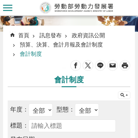
跳到主要內容區塊
:::
:::
首頁
訊息發布
政府資訊公開
預算、決算、會計月報及會計制度
會計制度
_
認
識
會計制度
本
署
年度：
型態：
訊
息
標題：
發