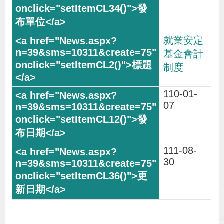
辦
就業安定
宣
基金會計
導
制度
專
區
110-01-
07
相
關
連
111-08-
30
結
網
民
文
統
E
回
R
站
意
字
計
n
首
S