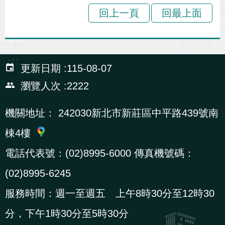
導
信
客
資
g
頁
S
回上一頁
回最上面
覽
箱
服
訊
l
i
s
:::
h
更新日期
115-08-07
瀏覽人次
2222
隱
機關地址：
242030新北市新莊區中平路439號南
私
棟4樓
權
及
電話代表號：(02)8995-6000 傳真機號碼：
資
(02)8995-6245
訊
服務時間：週一至週五 上午8時30分至12時30
安
全
分，下午1時30分至5時30分
政