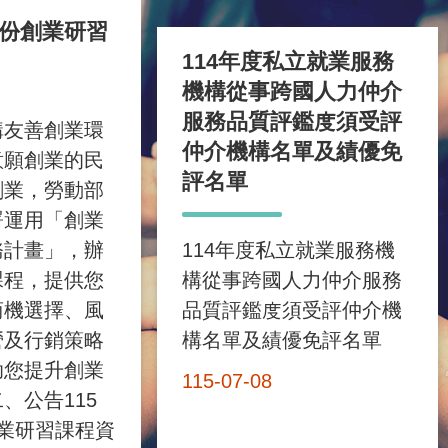
月份創業研習
114年度私立就業服務
機構從事跨國人力仲介
服務品質評鑑度須受評
構友善創業環
仲介機構名單及績優免
意願創業的民
評名單
創業，勞動部
署運用「創業
務計畫」，辦
114年度私立就業服務機
課程，提供您
構從事跨國人力仲介服務
商機選擇、風
品質評鑑度須受評仲介機
營及行銷策略
構名單及績優免評名單
助您提升創業
115-07-08
、公告115
業研習課程資