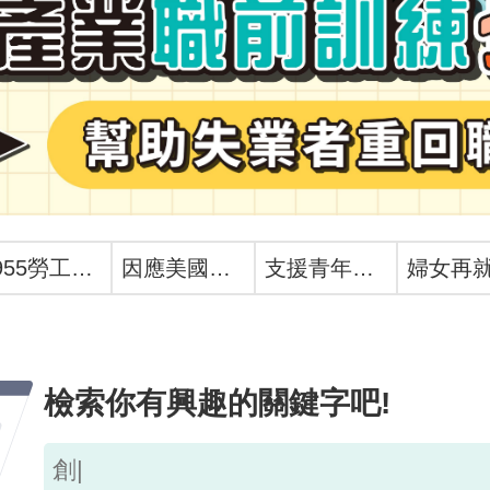
1955勞工諮詢申訴專線
因應美國關稅我國出口供應鏈支持方案
支援青年就業計畫
檢索你有興趣的關鍵字吧!