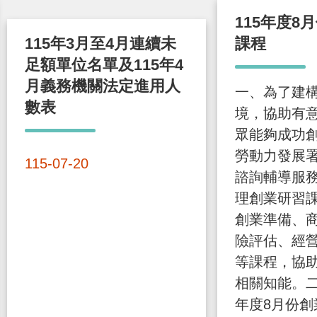
115年度8
115年3月至4月連續未
課程
足額單位名單及115年4
月義務機關法定進用人
一、為了建
數表
境，協助有
眾能夠成功
勞動力發展
115-07-20
諮詢輔導服
理創業研習
創業準備、
險評估、經
等課程，協
相關知能。二
年度8月份創