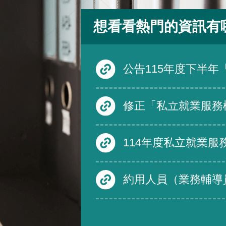
想看看熱門的資訊有
公告115年度下半年「產業人才投資方案」
修正「私立就業服務機構從事跨國人力仲介服務品質評鑑要點」第四點、第五點、第六點及第三點附表一至附表三，除第三點附表一至附表三自中華民
114年度私立就業服務機構從事跨國人力仲介服務品質評鑑度須受評仲介機構
約用人員（業務輔導員）-