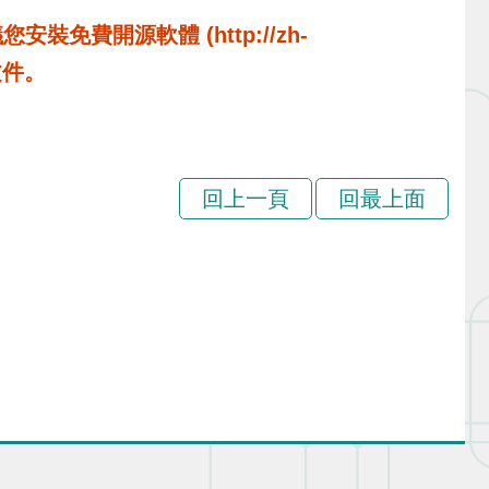
費開源軟體 (http://zh-
啟文件。
回上一頁
回最上面