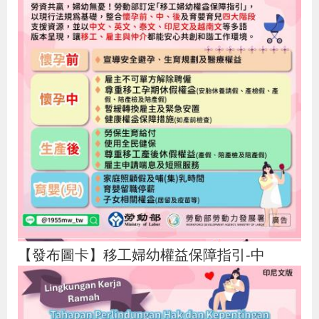
策
政
府
網
站
資
料
開
放
宣
告
【發布圖卡】移工婦幼權益保障指引-中
檢
舉