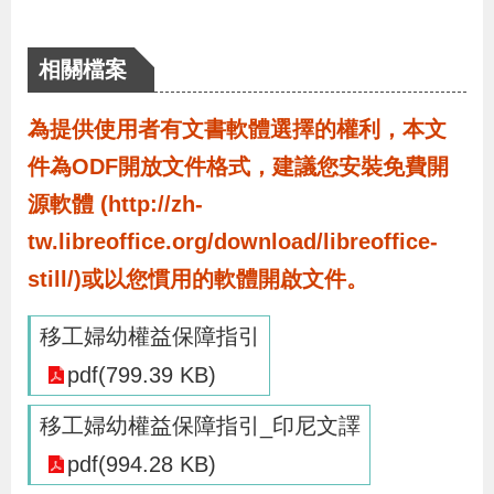
布
相關檔案
為
民
為提供使用者有文書軟體選擇的權利，本文
服
件為ODF開放文件格式，建議您安裝免費開
務
源軟體 (http://zh-
tw.libreoffice.org/download/libreoffice-
業
still/)或以您慣用的軟體開啟文件。
務
專
移工婦幼權益保障指引
區
pdf(799.39 KB)
線
移工婦幼權益保障指引_印尼文譯
上
pdf(994.28 KB)
申