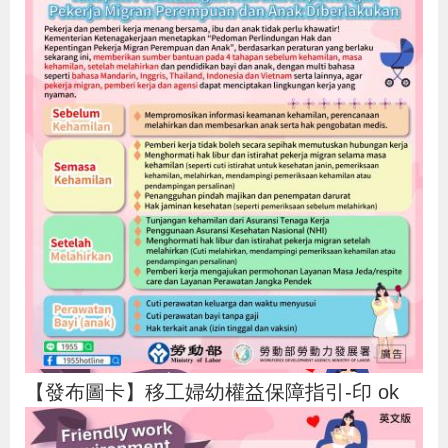
貪
瀆
交
通
位
置
圖
【發布圖卡】移工婦幼權益保障指引-印 ok