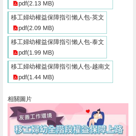
pdf(2.13 MB)
導
信
客
資
g
頁
S
覽
箱
服
訊
l
移工婦幼權益保障指引懶人包-英文
i
pdf(2.09 MB)
s
h
移工婦幼權益保障指引懶人包-泰文
pdf(1.99 MB)
隱
移工婦幼權益保障指引懶人包-越南文
私
pdf(1.44 MB)
權
及
相關圖片
資
訊
安
全
政