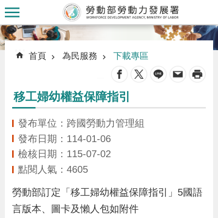
跳到主要內容區塊
:::
:::
首頁
為民服務
下載專區
_
移工婦幼權益保障指引
認
識
發布單位：跨國勞動力管理組
本
發布日期：114-01-06
署
檢核日期：115-07-02
點閱人氣：4605
訊
勞動部訂定「移工婦幼權益保障指引」5國語
息
發
言版本、圖卡及懶人包如附件