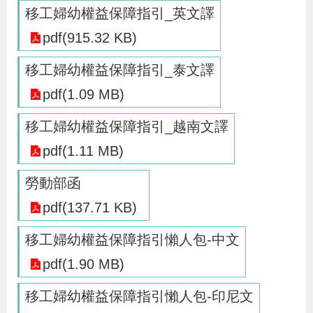
移工婦幼權益保障指引_英文譯
辦
pdf(915.32 KB)
宣
移工婦幼權益保障指引_泰文譯
導
pdf(1.09 MB)
專
區
移工婦幼權益保障指引_越南文譯
pdf(1.11 MB)
相
勞動部函
關
連
pdf(137.71 KB)
結
移工婦幼權益保障指引懶人包-中文
pdf(1.90 MB)
網
民
文
統
E
回
R
移工婦幼權益保障指引懶人包-印尼文
站
意
字
計
n
首
S