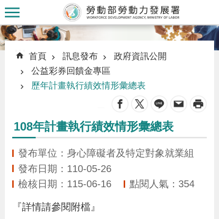
跳到主要內容區塊
:::
:::
首頁
訊息發布
政府資訊公開
公益彩券回饋金專區
歷年計畫執行績效情形彙總表
_
認
識
108年計畫執行績效情形彙總表
本
署
發布單位：身心障礙者及特定對象就業組
發布日期：110-05-26
訊
檢核日期：115-06-16
點閱人氣：354
息
『詳情請參閱附檔』
發