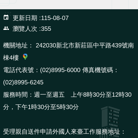
辦
:::
更新日期
115-08-07
宣
瀏覽人次
355
導
專
機關地址：
242030新北市新莊區中平路439號南
區
棟4樓
電話代表號：(02)8995-6000 傳真機號碼：
相
關
(02)8995-6245
連
服務時間：週一至週五 上午8時30分至12時30
結
分，下午1時30分至5時30分
網
民
文
統
E
回
R
受理親自送件申請外國人來臺工作服務地址：
站
意
字
計
n
首
S