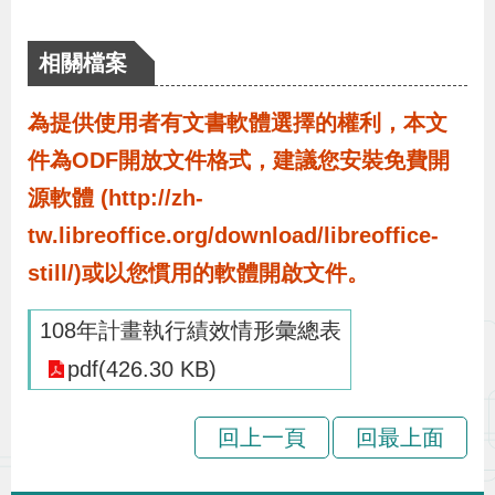
布
相關檔案
為
民
為提供使用者有文書軟體選擇的權利，本文
服
件為ODF開放文件格式，建議您安裝免費開
務
源軟體 (http://zh-
tw.libreoffice.org/download/libreoffice-
業
still/)或以您慣用的軟體開啟文件。
務
專
108年計畫執行績效情形彙總表
區
pdf(426.30 KB)
線
回上一頁
回最上面
上
申