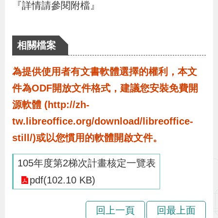
布
『詳情請參閱附檔』
為
相關檔案
民
服
為提供使用者有文書軟體選擇的權利，本文
務
件為ODF開放文件格式，建議您安裝免費開
源軟體 (http://zh-
業
tw.libreoffice.org/download/libreoffice-
務
still/)或以您慣用的軟體開啟文件。
專
區
105年度第2梯次計畫核定一覽表
pdf(102.10 KB)
線
上
回上一頁
回最上面
申