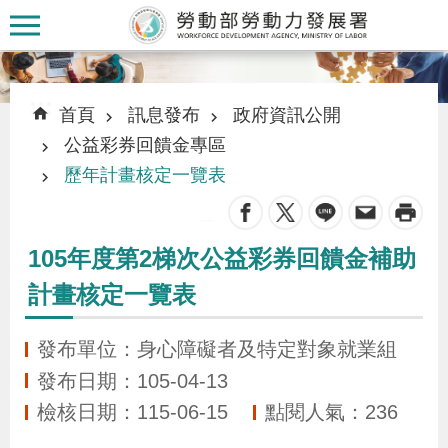
跳到主要內容區塊
:::
:::
首頁
訊息發布
政府資訊公開
公益彩券回饋金專區
歷年計畫核定一覽表
_
認
識
105年度第2梯次公益彩券回饋金補助
本
計畫核定一覽表
署
發布單位：身心障礙者及特定對象就業組
訊
發布日期：105-04-13
息
檢核日期：115-06-15
點閱人氣：236
發