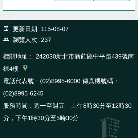
辦
:::
宣
更新日期
115-08-07
導
瀏覽人次
237
專
區
機關地址：
242030新北市新莊區中平路439號南
棟4樓
相
電話代表號：(02)8995-6000 傳真機號碼：
關
連
(02)8995-6245
結
服務時間：週一至週五 上午8時30分至12時30
分，下午1時30分至5時30分
網
民
文
統
E
回
R
站
意
字
計
n
首
S