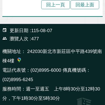
辦
回上一頁
回最上面
宣
導
:::
更新日期
115-08-07
專
瀏覽人次
477
區
機關地址：
242030新北市新莊區中平路439號南
相
棟4樓
關
連
電話代表號：(02)8995-6000 傳真機號碼：
結
(02)8995-6245
服務時間：週一至週五 上午8時30分至12時30
網
民
文
統
E
回
R
分，下午1時30分至5時30分
站
意
字
計
n
首
S