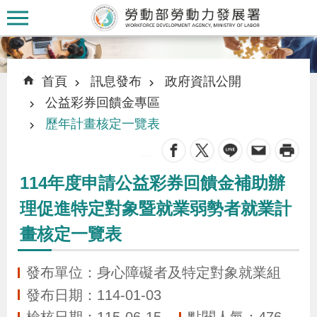
跳到主要內容區塊
:::
:::
首頁
訊息發布
政府資訊公開
公益彩券回饋金專區
歷年計畫核定一覽表
_
認
識
114年度申請公益彩券回饋金補助辦
本
理促進特定對象暨就業弱勢者就業計
署
畫核定一覽表
訊
發布單位：身心障礙者及特定對象就業組
息
發布日期：114-01-03
發