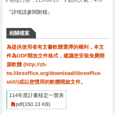
檢核日期：115-06-15
點閱人氣：476
布
『詳情請參閱附檔』
為
民
相關檔案
服
務
為提供使用者有文書軟體選擇的權利，本文
件為ODF開放文件格式，建議您安裝免費開
業
源軟體 (http://zh-
務
專
tw.libreoffice.org/download/libreoffice-
區
still/)或以您慣用的軟體開啟文件。
114年度計畫核定一覽表
線
pdf(150.13 KB)
上
申