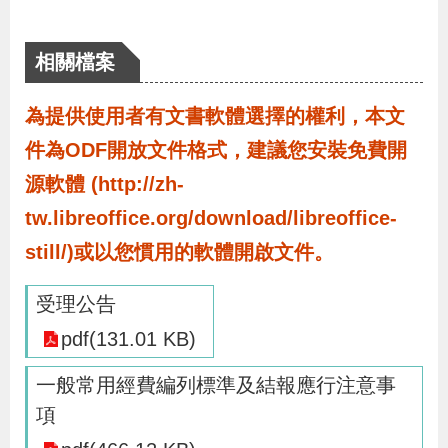
導
信
客
資
g
頁
S
覽
箱
服
訊
l
相關檔案
i
s
為提供使用者有文書軟體選擇的權利，本文
h
件為ODF開放文件格式，建議您安裝免費開
源軟體 (http://zh-
隱
tw.libreoffice.org/download/libreoffice-
私
still/)或以您慣用的軟體開啟文件。
權
及
受理公告
資
pdf(131.01 KB)
訊
一般常用經費編列標準及結報應行注意事
安
項
全
政