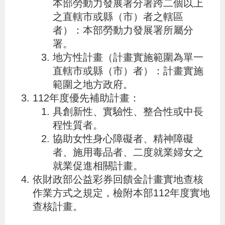
本部勞動力發展署分署跨二個以上
辦
之直轄市或縣（市）者之轄區
者）：本部勞動力發展署所屬分
宣
署。
導
地方性計畫（計畫實施範圍為單一
直轄市或縣（市）者）：計畫實施
專
範圍之地方政府。
區
112年度優先補助計畫：
具創新性、實驗性、整合性或中長
相
程性質者。
關
協助女性身心障礙者、精神障礙
連
者、施用毒品者、二度就業婦女之
結
就業促進相關計畫。
依財政部公益彩券回饋金計畫實地查核
作業方式之規定，檢附本部112年度實地
網
民
文
統
E
回
R
查核計畫。
站
意
字
計
n
首
S