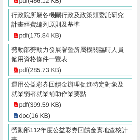
pdf(466.12 KB)
策
行政院所屬各機關行政及政策類委託研究
計畫經費編列原則及基準
政
pdf(175.84 KB)
府
網
勞動部勞動力發展署暨所屬機關臨時人員
站
僱用資格條件一覽表
資
pdf(285.73 KB)
料
開
運用公益彩券回饋金辦理促進特定對象及
放
就業弱者就業補助作業要點
宣
pdf(399.59 KB)
告
doc(16 KB)
檢
勞動部112年度公益彩券回饋金實地查核計
舉
畫