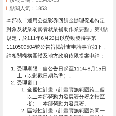
檢核日期：115-06-15
布
點閱人氣：1853
為
本部依「運用公益彩券回饋金辦理促進特定
民
對象及就業弱勢者就業補助作業要點」第4點
服
規定，於111年6月23日以勞動發特字第
務
1110509504號公告旨揭計畫申請事宜如下，
請相關機構團體及地方政府依限提案申請：
業
務
受理期限：自公告日起至111年8月15日
專
止（以郵戳日期為準）。
區
受理窗口：
全國性計畫（計畫實施範圍跨二個
以上本部勞動力發展署分署之轄區
線
者）：本部勞動力發展署。
上
區域性計畫（計畫實施範圍為同一
申