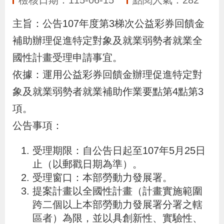
檢核日期：115-06-15
點閱人氣：282
布
主旨：公告107年度第3梯次公益彩券回饋金
為
補助辦理促進特定對象及就業弱勢者就業全
民
國性計畫受理申請事宜。
服
依據：運用公益彩券回饋金辦理促進特定對
務
象及就業弱勢者就業補助作業要點第4點第3
項。
業
公告事項：
務
專
受理期限：自公告日起至107年5月25日
區
止（以郵戳日期為準）。
受理窗口：本部勞動力發展署。
線
提案計畫以全國性計畫（計畫實施範圍
上
跨二個以上本部勞動力發展署分署之轄
區者）為限，並以具創新性、實驗性、
申