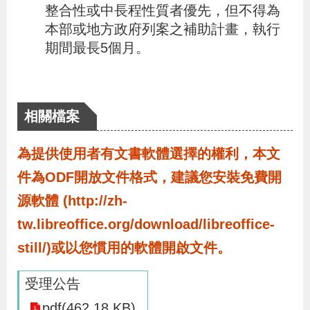
整合性或中長程性質者優先，但不得為
辦
本部或地方政府列案之補助計畫，執行
期間最長5個月。
宣
導
專
相關檔案
區
為提供使用者有文書軟體選擇的權利，本文
相
件為ODF開放文件格式，建議您安裝免費開
關
源軟體 (http://zh-
連
tw.libreoffice.org/download/libreoffice-
結
still/)或以您慣用的軟體開啟文件。
網
民
文
統
E
回
R
受理公告
站
意
字
計
n
首
S
pdf(462.18 KB)