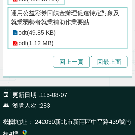
導
信
客
資
g
頁
S
運用公益彩券回饋金辦理促進特定對象及
覽
箱
服
訊
l
就業弱勢者就業補助作業要點
i
s
odt(49.85 KB)
h
pdf(1.12 MB)
回上一頁
回最上面
隱
私
權
及
:::
更新日期
115-08-07
資
瀏覽人次
283
訊
安
機關地址：
242030新北市新莊區中平路439號南
全
棟4樓
政