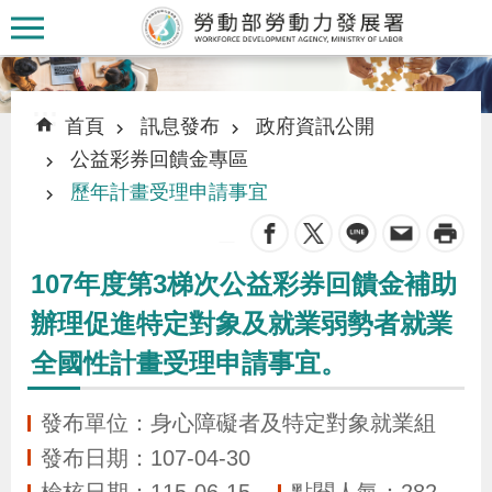
跳到主要內容區塊
:::
:::
首頁
訊息發布
政府資訊公開
公益彩券回饋金專區
歷年計畫受理申請事宜
_
認
識
107年度第3梯次公益彩券回饋金補助
本
辦理促進特定對象及就業弱勢者就業
署
全國性計畫受理申請事宜。
訊
發布單位：身心障礙者及特定對象就業組
息
發布日期：107-04-30
發