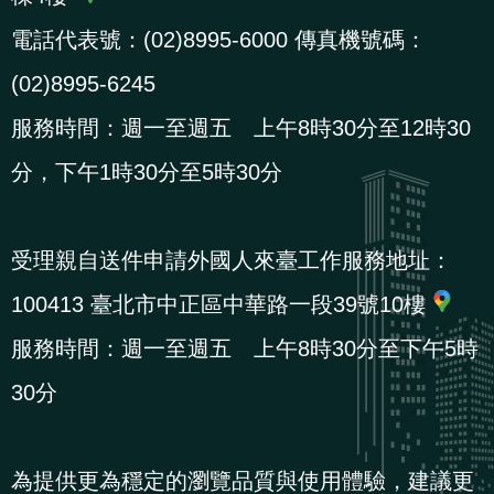
策
電話代表號：(02)8995-6000 傳真機號碼：
(02)8995-6245
政
服務時間：週一至週五 上午8時30分至12時30
府
網
分，下午1時30分至5時30分
站
資
受理親自送件申請外國人來臺工作服務地址：
料
開
100413 臺北市中正區中華路一段39號10樓
放
服務時間：週一至週五 上午8時30分至下午5時
宣
30分
告
檢
為提供更為穩定的瀏覽品質與使用體驗，建議更
舉