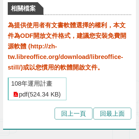
布
相關檔案
為
為提供使用者有文書軟體選擇的權利，本文
民
件為ODF開放文件格式，建議您安裝免費開
服
源軟體 (http://zh-
務
tw.libreoffice.org/download/libreoffice-
still/)或以您慣用的軟體開啟文件。
業
務
108年運用計畫
專
pdf(524.34 KB)
區
回上一頁
回最上面
線
上
申