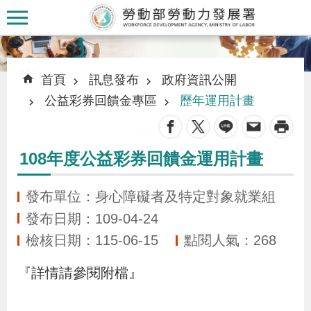
跳到主要內容區塊
:::
:::
首頁
訊息發布
政府資訊公開
公益彩券回饋金專區
歷年運用計畫
_
認
108年度公益彩券回饋金運用計畫
識
本
發布單位：身心障礙者及特定對象就業組
署
發布日期：109-04-24
檢核日期：115-06-15
點閱人氣：268
訊
『詳情請參閱附檔』
息
發