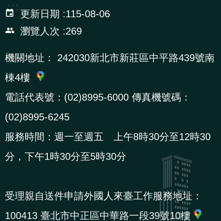
:::
辦
更新日期
115-08-06
瀏覽人次
269
宣
導
機關地址：
242030新北市新莊區中平路439號南
專
棟4樓
區
電話代表號：(02)8995-6000 傳真機號碼：
相
(02)8995-6245
關
服務時間：週一至週五 上午8時30分至12時30
連
分，下午1時30分至5時30分
結
受理親自送件申請外國人來臺工作服務地址：
網
民
文
統
E
回
R
站
意
字
計
n
首
S
100413 臺北市中正區中華路一段39號10樓