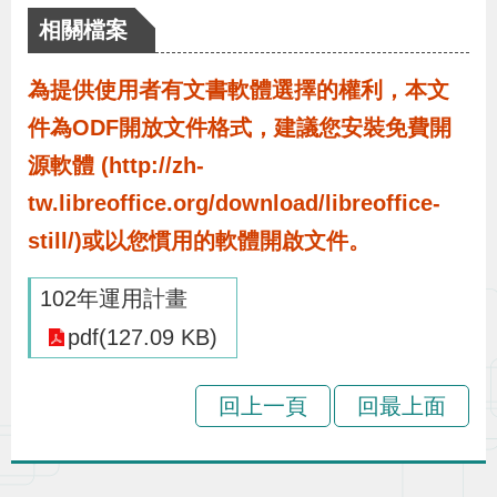
布
相關檔案
為
為提供使用者有文書軟體選擇的權利，本文
民
件為ODF開放文件格式，建議您安裝免費開
服
源軟體 (http://zh-
務
tw.libreoffice.org/download/libreoffice-
still/)或以您慣用的軟體開啟文件。
業
務
102年運用計畫
專
pdf(127.09 KB)
區
回上一頁
回最上面
線
上
申