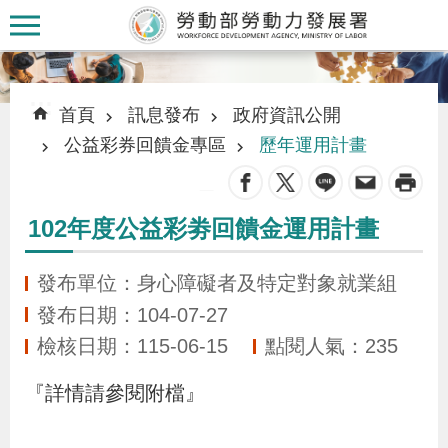
跳到主要內容區塊
:::
:::
首頁
訊息發布
政府資訊公開
公益彩券回饋金專區
歷年運用計畫
_
認
102年度公益彩劵回饋金運用計畫
識
本
發布單位：身心障礙者及特定對象就業組
署
發布日期：104-07-27
檢核日期：115-06-15
點閱人氣：235
訊
『詳情請參閱附檔』
息
發