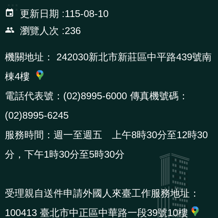
:::
辦
更新日期
115-08-10
瀏覽人次
236
宣
導
機關地址：
242030新北市新莊區中平路439號南
專
棟4樓
區
電話代表號：(02)8995-6000 傳真機號碼：
相
(02)8995-6245
關
服務時間：週一至週五 上午8時30分至12時30
連
分，下午1時30分至5時30分
結
受理親自送件申請外國人來臺工作服務地址：
網
民
文
統
E
回
R
站
意
字
計
n
首
S
100413 臺北市中正區中華路一段39號10樓