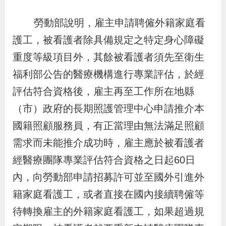
辦
勞動部說明，雇主申請聘僱外籍家庭看
護工，被看護者除具備規定之特定身心障礙
宣
導
重度等級項目外，其餘被看護者須先至衛生
專
福利部公告的醫療機構進行專業評估，於經
區
評估符合資格後，雇主再至工作所在地縣
（市）政府的長期照護管理中心申請推介本
相
國籍照顧服務員，有正當理由無法滿足照顧
關
需求而未能推介成功時，雇主應於被看護者
連
經醫療團隊專業評估符合資格之日起60日
結
內，向勞動部申請招募許可並至國外引進外
籍家庭看護工，或者直接在國內接續聘僱等
網
民
文
統
E
回
R
待轉換雇主的外籍家庭看護工，如果超過規
站
意
字
計
n
首
S