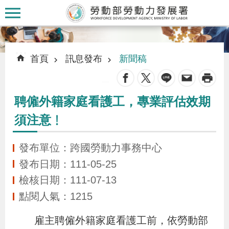
跳到主要內容區塊
:::
:::
首頁
訊息發布
新聞稿
_
聘僱外籍家庭看護工，專業評估效期
認
須注意﹗
識
本
發布單位：跨國勞動力事務中心
署
發布日期：111-05-25
檢核日期：111-07-13
訊
點閱人氣：1215
息
發
雇主聘僱外籍家庭看護工前，依勞動部