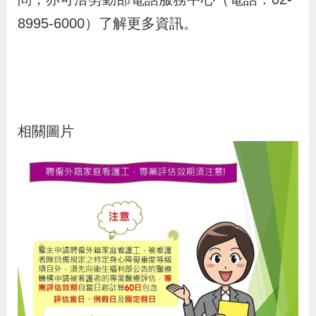
策
8995-6000）了解更多資訊。
政
府
網
站
相關圖片
資
料
開
放
宣
告
檢
舉