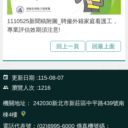
貪
瀆
1110525新聞稿附圖_聘僱外籍家庭看護工，
專業評估效期須注意!
交
通
回上一頁
回最上面
位
置
圖
:::
更新日期
115-08-07
瀏覽人次
1216
機關地址：
242030新北市新莊區中平路439號南
棟4樓
電話代表號：(02)8995-6000 傳真機號碼：