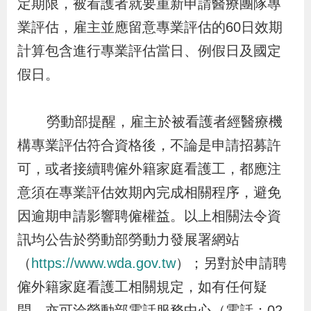
定期限，被看護者就要重新申請醫療團隊專
導
信
客
資
g
頁
S
業評估，雇主並應留意專業評估的60日效期
覽
箱
服
訊
l
計算包含進行專業評估當日、例假日及國定
i
s
假日。
h
勞動部提醒，雇主於被看護者經醫療機
隱
構專業評估符合資格後，不論是申請招募許
私
可，或者接續聘僱外籍家庭看護工，都應注
權
意須在專業評估效期內完成相關程序，避免
及
因逾期申請影響聘僱權益。以上相關法令資
資
訊均公告於勞動部勞動力發展署網站
訊
（
https://www.wda.gov.tw
）；另對於申請聘
安
僱外籍家庭看護工相關規定，如有任何疑
全
政
問，亦可洽勞動部電話服務中心（電話：02-