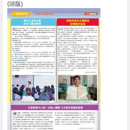
(頭版)
策
政
府
網
站
資
料
開
放
宣
告
檢
舉