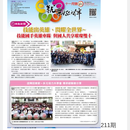
導
信
客
資
g
頁
S
覽
箱
服
訊
l
i
s
h
隱
私
權
及
資
訊
安
全
211期
政