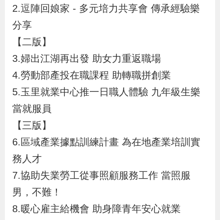
布
2.逗陣回娘家 - 多元培力共享會 傳承經驗樂
分享
為
【二版】
民
3.婦出江湖再出發 助女力重返職場
服
4.勞動部產投在職課程 助轉職拼創業
務
5.玉里就業中心推一日職人體驗 九年級生樂
當就服員
業
務
【三版】
專
6.區域產業據點訓練計畫 為在地產業培訓實
區
務人才
7.協助失業勞工從事照顧服務工作 當照服
線
男，不難！
上
8.暖心雇主給機會 助身障青年安心就業
申