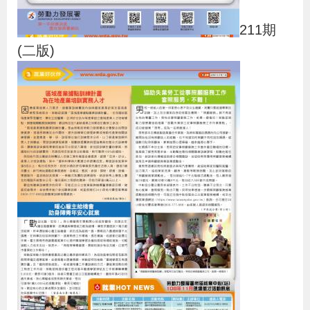
貪
211期
瀆
(二版)
交
通
位
置
圖