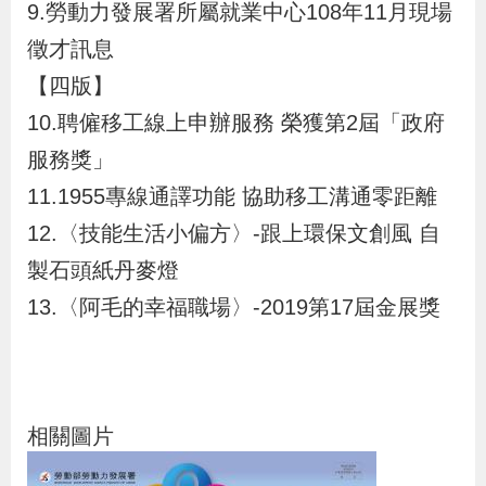
9.勞動力發展署所屬就業中心108年11月現場
辦
徵才訊息
【四版】
宣
導
10.聘僱移工線上申辦服務 榮獲第2屆「政府
專
服務獎」
區
11.1955專線通譯功能 協助移工溝通零距離
12.〈技能生活小偏方〉-跟上環保文創風 自
相
製石頭紙丹麥燈
關
13.〈阿毛的幸福職場〉-2019第17屆金展獎
連
結
網
民
文
統
E
回
R
相關圖片
站
意
字
計
n
首
S