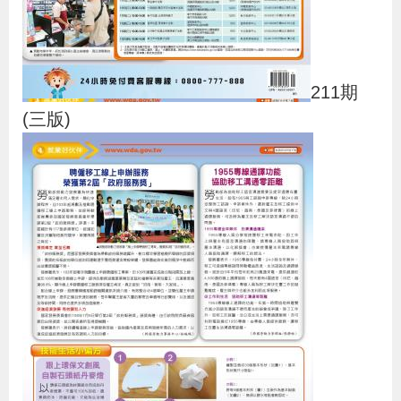
211期
(三版)