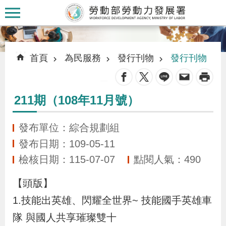
跳到主要內容區塊
:::
:::
首頁
為民服務
發行刊物
發行刊物
_
211期（108年11月號）
認
識
發布單位：綜合規劃組
本
發布日期：109-05-11
署
檢核日期：115-07-07
點閱人氣：490
【頭版】
訊
息
1.技能出英雄、閃耀全世界~ 技能國手英雄車
發
隊 與國人共享璀璨雙十