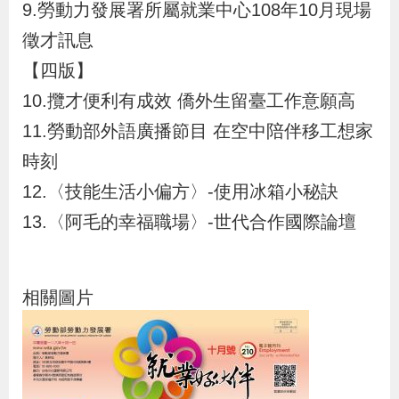
9.勞動力發展署所屬就業中心108年10月現場
辦
徵才訊息
【四版】
宣
導
10.攬才便利有成效 僑外生留臺工作意願高
專
11.勞動部外語廣播節目 在空中陪伴移工想家
區
時刻
12.〈技能生活小偏方〉-使用冰箱小秘訣
相
13.〈阿毛的幸福職場〉-世代合作國際論壇
關
連
結
相關圖片
網
民
文
統
E
回
R
站
意
字
計
n
首
S