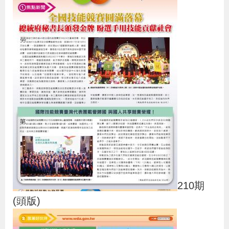
導
信
客
資
g
頁
S
覽
箱
服
訊
l
i
s
h
隱
私
權
及
資
訊
210期
安
(頭版)
全
政