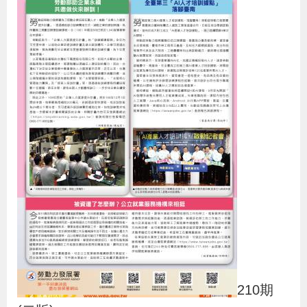
策
政
府
網
站
資
料
開
放
宣
告
檢
210期
舉