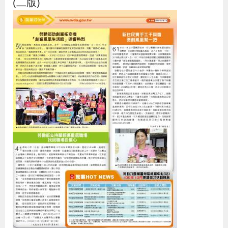
(二版)
貪
瀆
交
通
位
置
圖