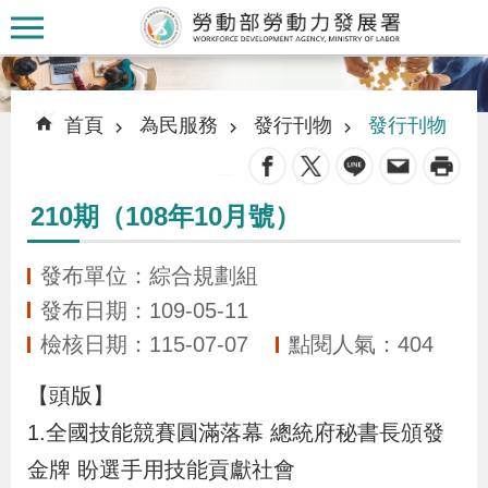
跳到主要內容區塊
:::
:::
首頁
為民服務
發行刊物
發行刊物
_
210期（108年10月號）
認
識
發布單位：綜合規劃組
本
發布日期：109-05-11
署
檢核日期：115-07-07
點閱人氣：404
【頭版】
訊
息
1.全國技能競賽圓滿落幕 總統府秘書長頒發
發
金牌 盼選手用技能貢獻社會