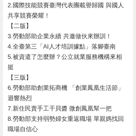
布
2.國際技能競賽臺灣代表團載譽歸國 與國人
共享競賽榮耀！
為
【二版】
民
3.勞動部助企業永續 共邀做伙來辦訓！
服
4.全臺第三「AI人才培訓據點」落腳臺南
務
5.被資遣了怎麼辦？公立就業服務機構來相
挺
業
務
【三版】
專
6.勞動部助創業拓商機 「創業鳳凰生活節」
區
迴響熱烈
7.新住民賣手工干貝醬 微創鳳凰幫一把
線
8.勞動部支持弱勢婦女重返職場 單親媽找回
上
職場自信心
申