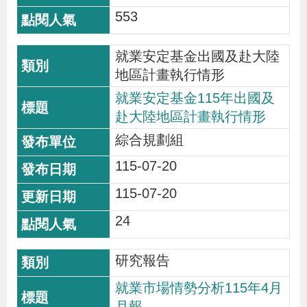
辦
553
就業安定基金出國及赴大陸
宣
地區計畫執行情形
導
專
就業安定基金115年出國及
赴大陸地區計畫執行情形
區
綜合規劃組
相
115-07-20
關
115-07-20
連
24
結
研究報告
網
民
文
統
E
回
R
就業市場情勢分析115年4月
站
意
字
計
n
首
S
月報