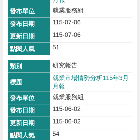
導
信
客
資
g
頁
S
就業服務組
覽
箱
服
訊
l
115-07-06
i
s
115-07-06
h
51
隱
研究報告
私
就業市場情勢分析115年3月
權
月報
及
就業服務組
資
115-06-02
訊
安
115-06-02
全
54
政