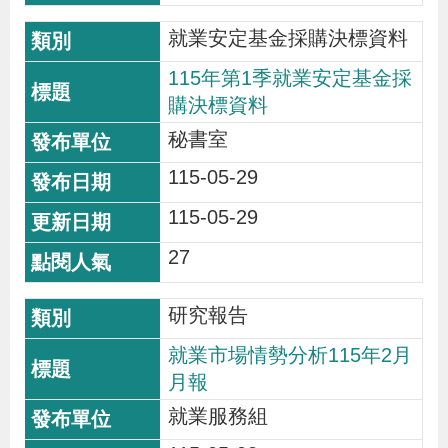
策
就業安定基金採購決標資料
115年第1季就業安定基金採
政
購決標資料
府
秘書室
網
站
115-05-29
資
115-05-29
料
27
開
放
研究報告
宣
就業市場情勢分析115年2月
告
月報
檢
就業服務組
舉