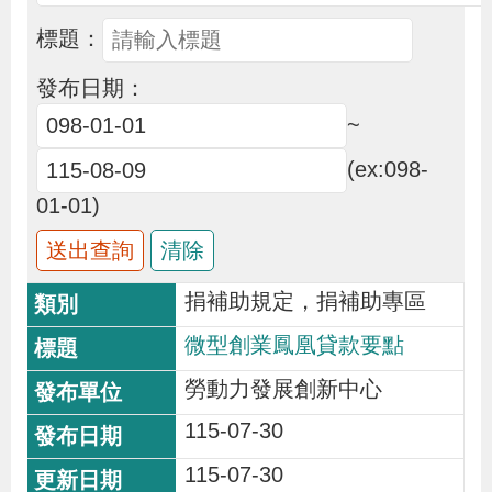
布
標題：
為
發布日期：
民
~
服
(ex:098-
務
01-01)
業
務
捐補助規定，捐補助專區
專
微型創業鳳凰貸款要點
區
勞動力發展創新中心
線
115-07-30
上
115-07-30
申