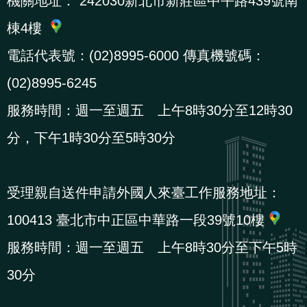
機關地址：
242030新北市新莊區中平路439號南
辦
棟4樓
電話代表號：(02)8995-6000 傳真機號碼：
宣
導
(02)8995-6245
專
服務時間：週一至週五 上午8時30分至12時30
區
分，下午1時30分至5時30分
相
關
受理親自送件申請外國人來臺工作服務地址：
連
100413 臺北市中正區中華路一段39號10樓
結
服務時間：週一至週五 上午8時30分至下午5時
30分
網
民
文
統
E
回
R
站
意
字
計
n
首
S