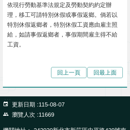
布
依現行勞動基準法規定及勞動契約約定辦
理，移工可請特別休假或事假返鄉。倘若以
為
特別休假返鄉者，特別休假工資應由雇主照
民
給，如請事假返鄉者，事假期間雇主得不給
服
工資。
務
業
回上一頁
回最上面
務
專
區
:::
更新日期
115-08-07
線
瀏覽人次
11669
上
申