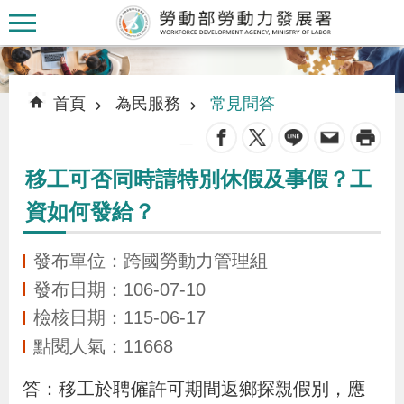
跳到主要內容區塊
:::
:::
首頁
為民服務
常見問答
_
移工可否同時請特別休假及事假？工
認
資如何發給？
識
本
發布單位：跨國勞動力管理組
署
發布日期：106-07-10
檢核日期：115-06-17
訊
點閱人氣：11668
息
發
答：移工於聘僱許可期間返鄉探親假別，應