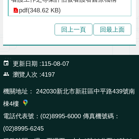
策
pdf(348.62 KB)
政
回上一頁
回最上面
府
網
站
:::
更新日期
115-08-07
資
料
瀏覽人次
4197
開
機關地址：
242030新北市新莊區中平路439號南
放
宣
棟4樓
告
電話代表號：(02)8995-6000 傳真機號碼：
(02)8995-6245
檢
舉