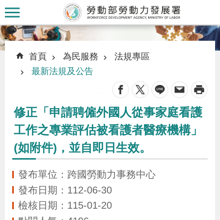
跳到主要內容區塊
:::
:::
首頁
為民服務
法規專區
最新法規及公告
_
認
修正「申請聘僱外國人從事家庭看護
識
工作之專業評估被看護者醫療機構」
本
(如附件)，並自即日生效。
署
發布單位：跨國勞動力事務中心
訊
發布日期：112-06-30
息
檢核日期：115-01-20
發