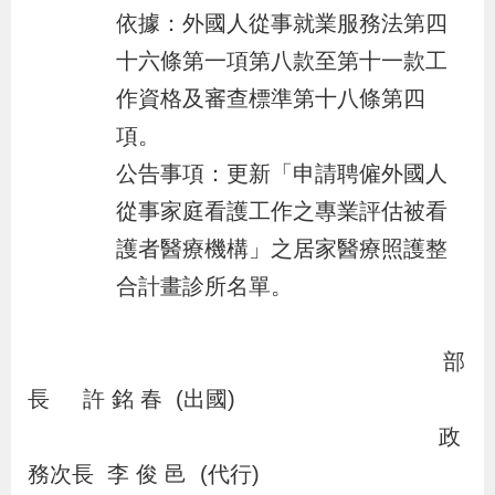
辦
依據：外國人從事就業服務法第四
十六條第一項第八款至第十一款工
宣
作資格及審查標準第十八條第四
導
項。
專
公告事項：更新「申請聘僱外國人
區
從事家庭看護工作之專業評估被看
護者醫療機構」之居家醫療照護整
相
合計畫診所名單。
關
連
結
部
長 許 銘 春 (出國)
政
網
民
文
統
E
回
R
務次長 李 俊 邑 (代行)
站
意
字
計
n
首
S