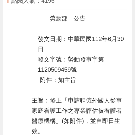
點閱人氣：4196
布
勞動部 公告
為
民
發文日期：中華民國112年6月30
服
務
日
發文字號：勞動發事字第
業
1120509459號
務
附件：如主旨
專
區
主旨：修正「申請聘僱外國人從事
家庭看護工作之專業評估被看護者
線
醫療機構」(如附件)，並自即日生
上
效。
申