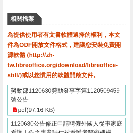
導
信
客
資
g
頁
S
覽
箱
服
訊
l
相關檔案
i
s
為提供使用者有文書軟體選擇的權利，本文
h
件為ODF開放文件格式，建議您安裝免費開
源軟體 (http://zh-
隱
tw.libreoffice.org/download/libreoffice-
私
still/)或以您慣用的軟體開啟文件。
權
及
勞動部1120630勞動發事字第1120509459
資
號公告
訊
pdf(97.16 KB)
安
1120630公告修正申請聘僱外國人從事家庭
全
看護工作之專業評估被看護者醫療機構
政