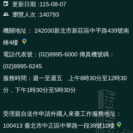
更新日期
115-08-07
貪
瀏覽人次
140793
瀆
機關地址：
242030新北市新莊區中平路439號南
交
棟4樓
通
位
電話代表號：(02)8995-6000 傳真機號碼：
置
(02)8995-6245
圖
服務時間：週一至週五 上午8時30分至12時30
分，下午1時30分至5時30分
受理親自送件申請外國人來臺工作服務地址：
100413 臺北市中正區中華路一段39號10樓