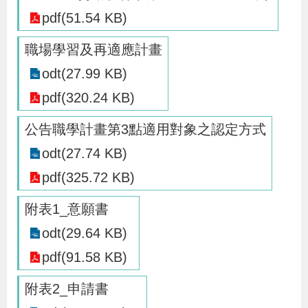
辦
pdf(51.54 KB)
職場學習及再適應計畫
宣
odt(27.99 KB)
導
pdf(320.24 KB)
專
區
公告職學計畫第3點適用對象之認定方式
odt(27.74 KB)
相
pdf(325.72 KB)
關
連
附表1_意願書
結
odt(29.64 KB)
pdf(91.58 KB)
網
民
文
統
E
回
R
附表2_申請書
站
意
字
計
n
首
S