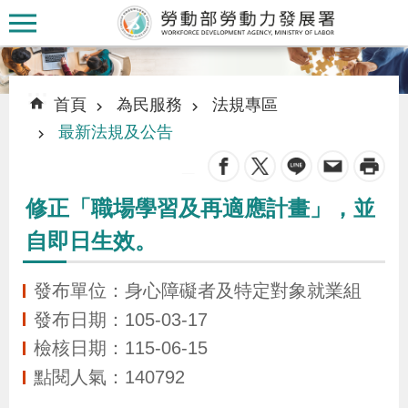
跳到主要內容區塊
:::
:::
首頁
為民服務
法規專區
最新法規及公告
_
認
修正「職場學習及再適應計畫」，並
識
自即日生效。
本
署
發布單位：身心障礙者及特定對象就業組
發布日期：105-03-17
訊
檢核日期：115-06-15
息
點閱人氣：140792
發