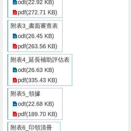
odt(22.92 KB)
導
信
客
資
g
頁
S
pdf(272.71 KB)
覽
箱
服
訊
l
i
附表3_書面審查表
s
odt(26.45 KB)
h
pdf(263.56 KB)
附表4_延長補助評估表
隱
私
odt(26.63 KB)
權
pdf(335.43 KB)
及
附表5_領據
資
odt(22.68 KB)
訊
安
pdf(189.70 KB)
全
附表6_印領清冊
政