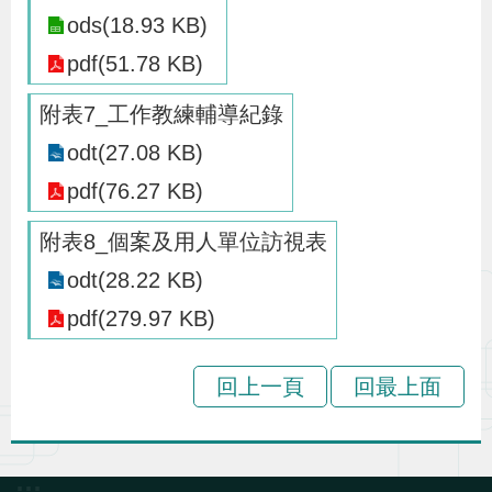
ods(18.93 KB)
策
pdf(51.78 KB)
政
附表7_工作教練輔導紀錄
府
odt(27.08 KB)
網
pdf(76.27 KB)
站
資
附表8_個案及用人單位訪視表
料
odt(28.22 KB)
開
pdf(279.97 KB)
放
宣
回上一頁
回最上面
告
檢
舉
:::