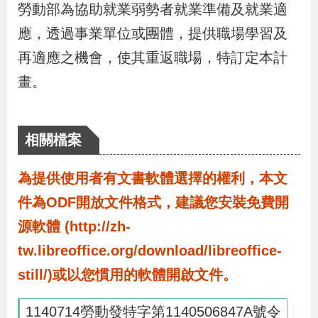
布
勞動部為協助就業弱勢者就業準備及就業適
應，透過事業單位或團體，提供職場學習及
為
再適應之機會，使其重返職場，特訂定本計
民
畫。
服
務
相關檔案
業
為提供使用者有文書軟體選擇的權利，本文
務
專
件為ODF開放文件格式，建議您安裝免費開
區
源軟體 (http://zh-
tw.libreoffice.org/download/libreoffice-
線
still/)或以您慣用的軟體開啟文件。
上
申
1140714勞動發特字第1140506847A號令