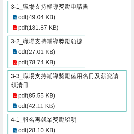
導
信
客
資
g
頁
S
3-1_職場支持輔導獎勵申請書
覽
箱
服
訊
l
odt(49.04 KB)
i
pdf(131.87 KB)
s
h
3-2_職場支持輔導獎勵領據
odt(27.01 KB)
隱
pdf(78.74 KB)
私
3-3_職場支持輔導獎勵僱用名冊及薪資請
權
領清冊
及
pdf(85.55 KB)
資
odt(42.11 KB)
訊
安
4-1_報名再就業獎勵證明
全
odt(28.10 KB)
政