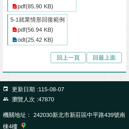
pdf(85.90 KB)
策
5-1就業情形回復範例
政
pdf(56.94 KB)
府
odt(25.42 KB)
網
站
回上一頁
回最上面
資
料
開
:::
放
更新日期
115-08-07
宣
瀏覽人次
47870
告
機關地址：
242030新北市新莊區中平路439號南
檢
棟4樓
舉