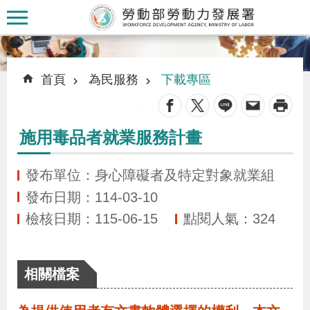
跳到主要內容區塊
:::
:::
首頁
為民服務
下載專區
_
施用毒品者就業服務計畫
認
識
發布單位：身心障礙者及特定對象就業組
本
發布日期：114-03-10
署
檢核日期：115-06-15
點閱人氣：324
訊
相關檔案
息
發