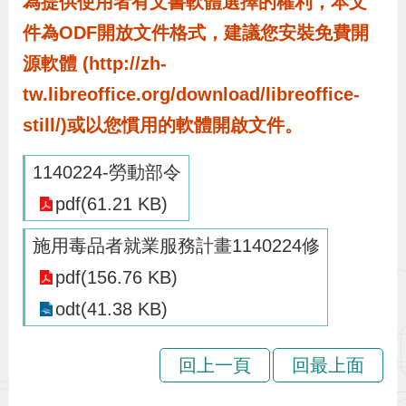
為提供使用者有文書軟體選擇的權利，本文
布
件為ODF開放文件格式，建議您安裝免費開
源軟體 (http://zh-
為
民
tw.libreoffice.org/download/libreoffice-
服
still/)或以您慣用的軟體開啟文件。
務
1140224-勞動部令
業
pdf(61.21 KB)
務
施用毒品者就業服務計畫1140224修
專
pdf(156.76 KB)
區
odt(41.38 KB)
線
回上一頁
回最上面
上
申