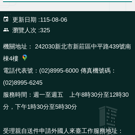
辦
:::
更新日期
115-08-06
宣
瀏覽人次
325
導
專
機關地址：
242030新北市新莊區中平路439號南
區
棟4樓
電話代表號：(02)8995-6000 傳真機號碼：
相
關
(02)8995-6245
連
服務時間：週一至週五 上午8時30分至12時30
結
分，下午1時30分至5時30分
網
民
文
統
E
回
R
站
意
字
計
n
首
S
受理親自送件申請外國人來臺工作服務地址：