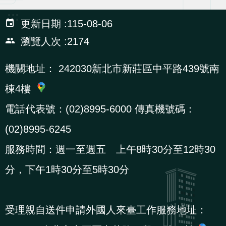
辦
:::
更新日期
115-08-06
瀏覽人次
2174
宣
導
機關地址：
242030新北市新莊區中平路439號南
專
區
棟4樓
電話代表號：(02)8995-6000 傳真機號碼：
相
(02)8995-6245
關
連
服務時間：週一至週五 上午8時30分至12時30
結
分，下午1時30分至5時30分
網
民
文
統
E
回
R
受理親自送件申請外國人來臺工作服務地址：
站
意
字
計
n
首
S