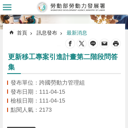
跳到主要內容區塊
:::
:::
首頁
訊息發布
最新消息
_
更新移工專案引進計畫第二階段問答
認
集
識
本
發布單位：跨國勞動力管理組
署
發布日期：111-04-15
檢核日期：111-04-15
訊
點閱人氣：2173
息
發