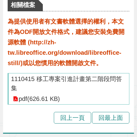
布
相關檔案
為提供使用者有文書軟體選擇的權利，本文
為
民
件為ODF開放文件格式，建議您安裝免費開
服
源軟體 (http://zh-
務
tw.libreoffice.org/download/libreoffice-
still/)或以您慣用的軟體開啟文件。
業
務
1110415 移工專案引進計畫第二階段問答
專
集
區
pdf(626.61 KB)
線
回上一頁
回最上面
上
申