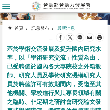
跳到主要內容區塊
:::
:::
首頁
訊息發布
最新消息
_
基於學術交流發展及提升國內研究水
認
準，以「學術研究交流」性質為由，
識
已受聘僱於國內各大專院校之外籍教
本
署
師、研究人員及學術研究機構研究人
員於聘僱許可有效期間內，受邀至其
訊
他機關、學校進行與其專長領域有關
息
之臨時、非定期之研討會研究論文發
發