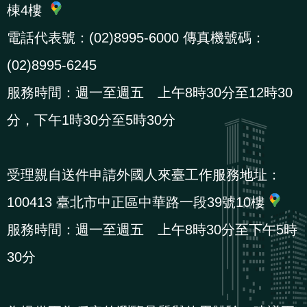
導
信
客
資
g
頁
S
棟4樓
覽
箱
服
訊
l
電話代表號：(02)8995-6000 傳真機號碼：
i
(02)8995-6245
s
h
服務時間：週一至週五 上午8時30分至12時30
分，下午1時30分至5時30分
隱
私
受理親自送件申請外國人來臺工作服務地址：
權
100413 臺北市中正區中華路一段39號10樓
及
資
服務時間：週一至週五 上午8時30分至下午5時
訊
30分
安
全
政