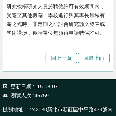
辦
研究機構研究人員於聘僱許可有效期間內，
受邀至其他機關、學校進行與其專長領域有
宣
關之臨時、非定期之研討會研究論文發表或
導
學術講演，邀請單位無須再申請聘僱許可。
專
區
回上一頁
回最上面
相
關
連
:::
結
更新日期
115-08-07
瀏覽人次
45759
網
民
文
統
E
回
R
機關地址：
242030新北市新莊區中平路439號南
站
意
字
計
n
首
S