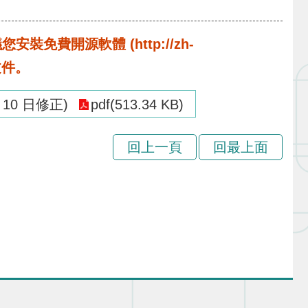
費開源軟體 (http://zh-
啟文件。
10 日修正)
pdf(513.34 KB)
回上一頁
回最上面