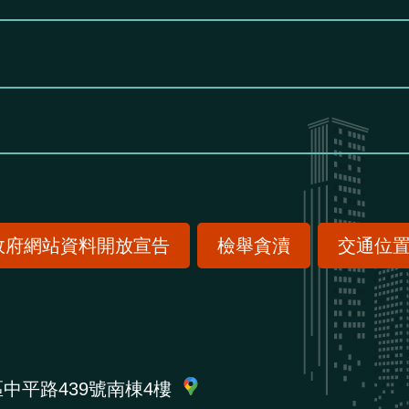
政府網站資料開放宣告
檢舉貪瀆
交通位
區中平路439號南棟4樓