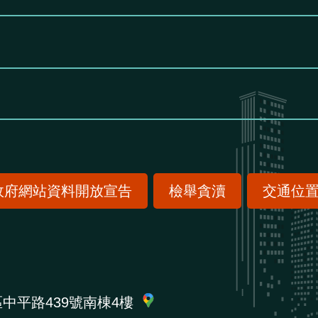
政府網站資料開放宣告
檢舉貪瀆
交通位
區中平路439號南棟4樓