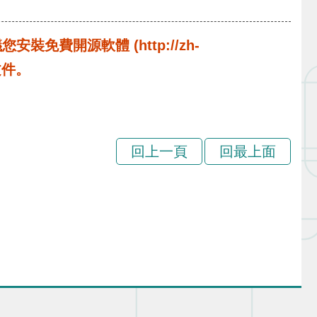
費開源軟體 (http://zh-
啟文件。
回上一頁
回最上面