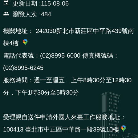
更新日期
115-08-06
辦
瀏覽人次
484
宣
機關地址：
242030新北市新莊區中平路439號南
導
棟4樓
專
區
電話代表號：(02)8995-6000 傳真機號碼：
(02)8995-6245
相
服務時間：週一至週五 上午8時30分至12時30
關
連
分，下午1時30分至5時30分
結
受理親自送件申請外國人來臺工作服務地址：
網
民
文
統
E
回
R
100413 臺北市中正區中華路一段39號10樓
站
意
字
計
n
首
S