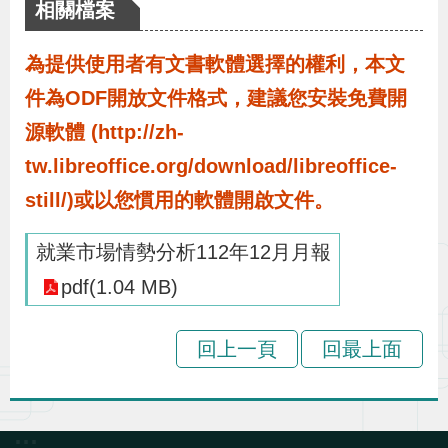
布
相關檔案
為提供使用者有文書軟體選擇的權利，本文
為
件為ODF開放文件格式，建議您安裝免費開
民
服
源軟體 (http://zh-
務
tw.libreoffice.org/download/libreoffice-
still/)或以您慣用的軟體開啟文件。
業
就業市場情勢分析112年12月月報
務
專
pdf(1.04 MB)
區
回上一頁
回最上面
線
上
申
:::