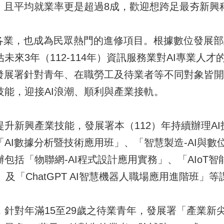
才，且平均就業率更是超過8成，歡迎想跨足最夯新興
業，也成為民眾熱門的進修項目。根據數位發展部調
未來3年（112-114年）資訊服務業對AI專業人才
！發展署針對青年、在職勞工及待業者等不同對象皆開
技能，迎接AI浪潮、順利與產業接軌。
新興產業技能，發展署本（112）年持續辦理AI技
I數據分析暨技術應用班」、「智慧製造-AI與數位雙生
包括「物聯網-AI程式設計應用實務」、「AIoT智
」及「ChatGPT AI智慧機器人職場應用進階班」等
對年滿15至29歲之待業青年，發展署「產業新尖